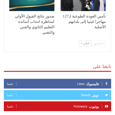
تأمين العودة الطوعية لـ127
صدور نتائج القبول الأولي
مهاجرا غينيا إلى بلدانهم
لمناظرة انتداب أساتذة
الأصلية
التعليم الثانوي والفني
والتقني
السابق
التالي
تابعنا على
فايسبوك
Likes
تابعنا
تويتر
Tweets
تابعنا
يوتيوب
Followers
تابعنا