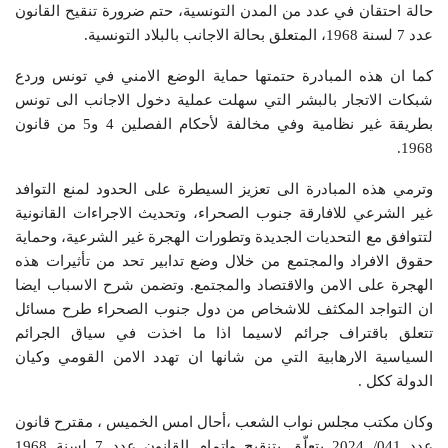
حالة احتقان في عدد من المدن التونسية، حتم ضرورة تنقيح القانون
عدد 7 لسنة 1968، المتعلق بحالة الاجانب بالبلاد التونسية.
كما ان هذه المبادرة حتمتها حماية الوضع الامني في تونس وردع
شبكات الاتجار بالبشر التي سهلت عملية دخول الاجانب الى تونس
بطريقة غير نظامية وفي مخالفة لأحكام الفصلين 4 و5 من قانون
1968.
وترمي هذه المبادرة الى تعزيز السيطرة على الحدود لمنع التوافد
غير الشرعي للافارقة جنوب الصحراء، وتحديث الاجراءات القانونية
لتتوافق مع التحديات الجديدة وتطورات الهجرة غير الشرعية، وحماية
حقوق الافراد والمجتمع من خلال وضع تدابير تحد من تأثيرات هذه
الهجرة على الامن والاقتصاد والمجتمع. وتضمن شرح الاسباب ايضا
ان التواجد المكثف للاشخاص من دول جنوب الصحراء طرح مسائل
تتعلق باقتراف جرائم لاسيما اذا ما اخذت في سياق الجرائم
السياسية الارهابية التي من شانها ان تهدد الامن القومي وكيان
الدولة ككل .
وكان مكتب مجلس نواب الشعب ،أحال امس الخميس ، مقترح قانون
عدد 041/ 2024 يتعلّق بتنقيح وإتمام القانون عدد 7 لسنة 1968