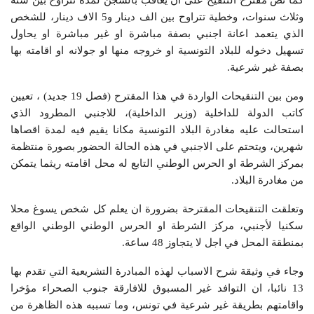
كما نص مقترح التنقيح على ان يعاقب بالسجن لمدة تتراوح بين سنة
وثلاث سنوات، وخطية تتراوح بين الف دينار و5 الاف دينار، للشخص
الذي يتعمد اعانة اجنبي بصفة مباشرة او غير مباشرة او يحاول
تسهيل دخوله للبلاد التونسية او خروجه منها او جولانه او اقامته بها
بصفة غير شرعية.
ومن بين التنقيحات الواردة في هذا المقترح (فصل 19 جديد) ، تعيين
كاتب الدولة للداخلية (وزير الداخلية)، للاجنبي المطرود الذي
استحالت عليه مغادرة البلاد التونسية مكانا يقيم فيه لمدة اقصاها
شهرين، ويتحتم على الاجنبي في هذه الحالة الحضور بصورة منتظمة
بمركز الشرطة او الحرس الوطني التابع له محل اقامته ريثما يتمكن
من مغادرة البلاد.
وتعلقت التنقيحات المقترحة بضرورة ان يعلم كل شخص يسوغ محلا
سكنيا لأجنبي، مركز الشرطة او الحرس الوطني الوطني الواقع
بمنطقة المحل في اجل لا يتجاوز 48 ساعة.
وجاء في وثيقة شرح الاسباب لهذه المبادرة التشريعية التي تقدم بها
13 نائبا، ان التوافد غير المسبوق للافارقة جنوب الصحراء مؤخرا
واقامتهم بطريقة غير شرعية في تونس، وما تسببه هذه الظاهرة من