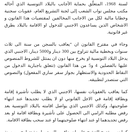
لسنة 1968، المتعلّق بحماية الأجانب بالبلاد التونسية الذي أحاله
مكتب مجلس نواب الشعب إلى لجنة التشريع العام، عقوبات سجنية
وخطايا مالية لكل من الاجانب المخالفين لمقتضيات هذا القانون و
الاشخاص الذين يساعدون الاجنبي للدخول او الاقامة بالبلاد بطرق
غير قانونية.
وجاء في مقترح القانون ان “يعاقب بالسجن من سنة الى ثلاث
سنوات وبخطية مالية تتراوح بين 300 دينار و5000 دينار، الاجنبي الذي
يدخل البلاد التونسية او يخرج منها دون ان يمتثل للشروط المنصوص
عليها بالفصلين 4 و5 من هذا القانون (تتعلق باجبارية الدخول من
النقاط الحدودية والاستظهار بجواز سفر ساري المفعول) والنصوص
التي ستصدر لتطبيقه.
كما يعاقب بالعقوبات نفسها، الاجنبي الذي لا يطلب تأشيرة إقامة
وبطاقة إقامة في الاجل القانوني او لا يطلب تجديدها عند انتهاء
صلوحيتها، وكذلك الاجنبي الذي يواصل اقامته بالبلاد التونسية بعد
رفض مطلبه الرامي الى الحصول على تأشيرة وبطاقة اقامة او بعد
رفض تجديدهما او عند انتهاء صلوحيتهما او عند سحب بطاقة الاقامة.