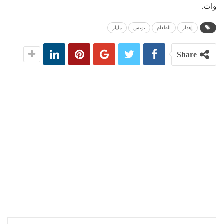
وات.
إهدار
الطعام
تونس
مليار
Share