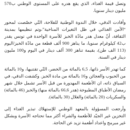
وتصل قيمة الغذاء، الذي يقع هدره على المستوى الوطني ب570
مليون دينار سنويا.
وأفادت الدقي، خلال الندوة الوطنية للفلاحة، التّي خصّصت لمحور
“الأمن الغذائي في ظل التغيرات المناخية”،وتم تنظيمها بمدينة
الثقافة، أنّ معدل هدر مادّة الخبز للأسرة الواحدة في تونس يقدر
ب42 كيلوغرام سنويا، ما يناهز 900 ألف قطعة من مادّة الخبز/اليوم
(113 الف طن)، بقيمة تناهز 300 ألف دينار في اليوم و100 مليون
دينار في السنة.
كما تهدر الأسر ذاتها، 6,5 بالمائة من الخضر، التّي تقتنيها، و10 بالمائة
من الحبوب والعجائن و16 بالمائة من مادة الخبز. وكشفت الدقي، في
السياق ذاته، ان الأطعمة المهدورة من قبل الأسر تشمل خلال شهر
رمضان الأطباق المطبوخة (هدر 66,6 بالمائة منها) والخبز (46 بالمائة)
والسكريات (20 بالمائة) والغلال (30 بالمائة).
وأرجعت المسؤولة بالمعهد الوطني للإستهلاك تبذير الغذاء إلى
التخزين غير الجيّد للأطعمة والشراء أكثر مما تحتاجه الأسرة وبشكل
غير مبرمج واعداد أطعمة تزيد عن الحاجة.