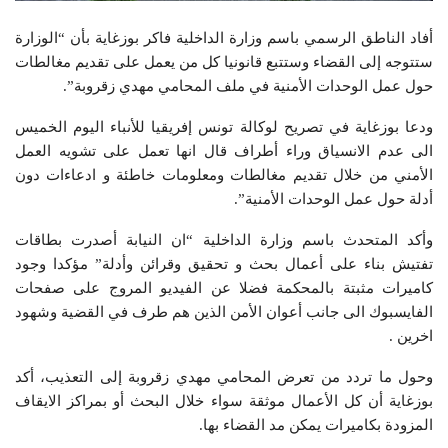
أفاد الناطق الرسمي باسم وزارة الداخلية فاكر بوزغاية بأن “الوزارة
ستتوجه إلى القضاء وستتبع قانونيا كل من يعمل على تقديم مغالطات
حول عمل الوحدات الأمنية في ملف المحامي مهدي زقروبة”.
ودعا بوزغاية في تصريح لوكالة تونس إفريقيا للأنباء اليوم الخميس
الى عدم الانسياق وراء أطراف قال انها تعمل على تشويه العمل
الأمني من خلال تقديم مغالطات ومعلومات خاطئة و ادعاءات دون
أدلة حول عمل الوحدات الأمنية”.
وأكد المتحدث باسم وزارة الداخلية “ان النيابة أصدرت بطاقات
تفتيش بناء على أعمال بحث و تحقيق وقرائن وأدلة” مؤكدا وجود
كاميرات مثبتة بالمحكمة فضلا عن الفيديو المروج على صفحات
الفايسبوك الى جانب أعوان الأمن الذين هم طرف في القضية وشهود
اخرين .
وحول ما تردد من تعرض المحامي مهدي زقروبة إلى التعذيب، أكد
بوزغاية أن كل الأعمال موثقة سواء خلال البحث أو بمراكز الايقاف
المزودة بكاميرات يمكن مد القضاء بها.