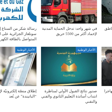
ناطق
في شهر واحد: تدخل الحماية المدنية
رسالة شكر من الستاغ 
لإخماد أكثر من 5500 حريق
سونلغاز الجزائرية على ا
المتواصل بالطاقة الكهربا
الأخبار الوطنية
الأخبار الوطنية
ة الطوعية لـ127 مهاجرا
صدور نتائج القبول الأولي لمناظرة
إطلاق منصّة إلكترونيّة ل
انتداب أساتذة التعليم الثانوي والفني
“الباتيندة” عن بُعد
والتقني