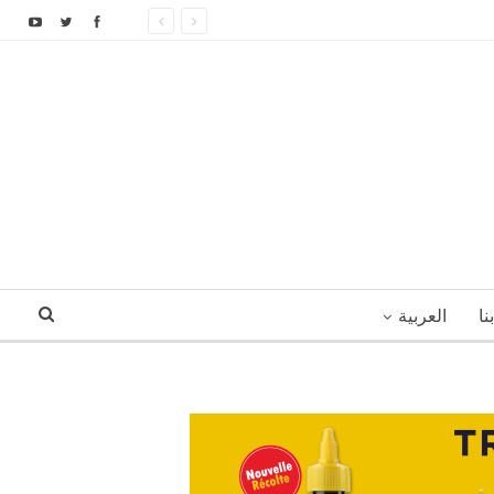
نا
العربية