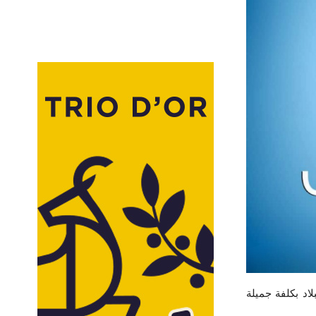
م للسكان والسكنى، الذي يعتبر رقم 13 في تاريخ البلاد بكلفة جميلة