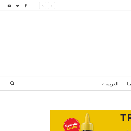
نا
العربية