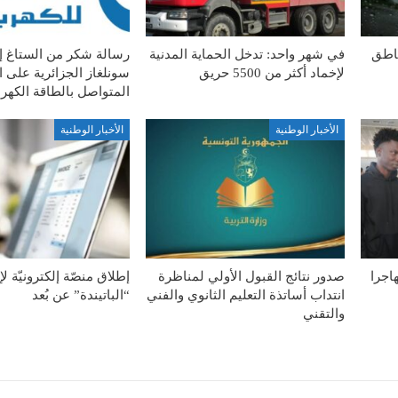
ناطق
في شهر واحد: تدخل الحماية المدنية
رسالة شكر من الستاغ 
لإخماد أكثر من 5500 حريق
سونلغاز الجزائرية على ا
المتواصل بالطاقة الكهربا
الأخبار الوطنية
الأخبار الوطنية
ة الطوعية لـ127 مهاجرا
صدور نتائج القبول الأولي لمناظرة
إطلاق منصّة إلكترونيّة ل
انتداب أساتذة التعليم الثانوي والفني
“الباتيندة” عن بُعد
والتقني