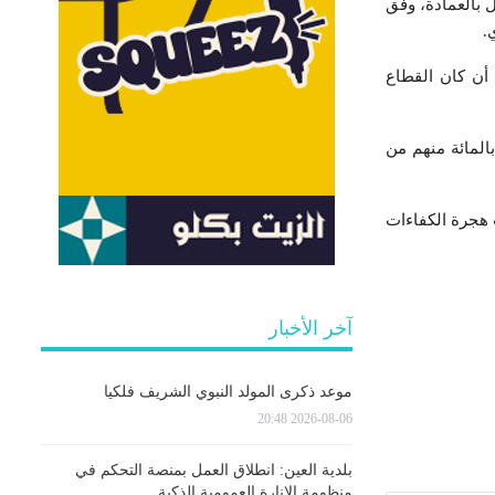
ع الخاص من مجموع 91 ألف مهندس مسجل بالعمادة، وفق
لأرقام تأتي مع تطور الطاقة التكوينية للمهندسين بعد إصلاحات سنة 1990 بعد أن كان القطاع
لعيادي إنه يتم تسجيل هجرة 39 ألف مهندس من تونس إلى اليوم، بمعدل 6500 مهندس سنويا و49 بالمائة منهم من
 هجرة الكفاءات
آخر الأخبار
موعد ذكرى المولد النبوي الشريف فلكيا
2026-08-06 20:48
بلدية العين: انطلاق العمل بمنصة التحكم في
منظومة الإنارة العمومية الذكية