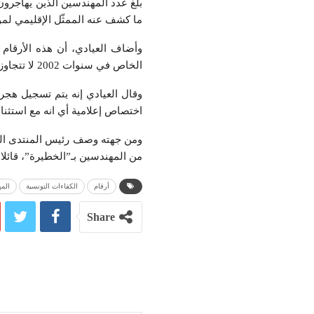
ما كشف عنه الممثّل الإقليمي لمؤسّسة Globethics في منطقة شمال أفريقيا والشرق الأو
الخاص في سنوات 2002 لا تتجاوز نسبة التكوين فيه 1000 مهندس بالقطاع الخاص.
اختصاص إعلامية أي انه مع استثناء
ومن جهته وصف رئيس المنتدى التو
من المهندسين بـ”الخطيرة”، قائلا
أرقام
الكفاءات التونسية
الم
Share