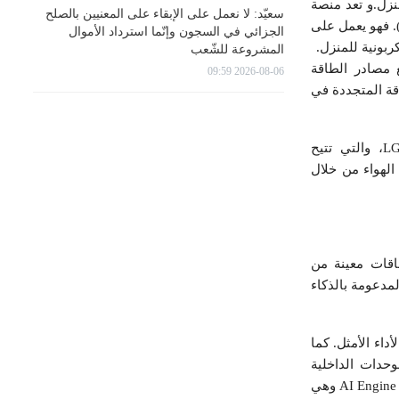
نزل.و تعد منصة
سعيّد: لا نعمل على الإبقاء على المعنيين بالصلح
اقة المنزلية حلاً متكاملاً للطاقة يجمع بين الكتلة الأحادية LG Therma V R290 ونظام تخزين الطاقة (ESS). فهو يعمل على
الجزائي في السجون وإنّما استرداد الأموال
ربونية للمنزل.
المشروعة للشّعب
 مصادر الطاقة
2026-08-06 09:59
اءة استخدام الطاقة المتجددة في
كما تتوافق منصة الطاقة المنزلية ايضا مع LG ThinQEnergy، وهي ميزة موسعة لتطبيق LG ThinQ، والتي تتيح
الهواء من خلال
ثل Multi V i والمبرد العاكس ونطاقات معينة من
الرعاية المدعومة بالذكاء
داء الأمثل. كما
ظيم الوحدات الداخلية
المتصلة لتوفير تجربة مستخدم مريحة والحفاظ على درجة حرارة ثابتة. هناك ميزة أخرى تم توفيرها بواسطة AI Engine وهي