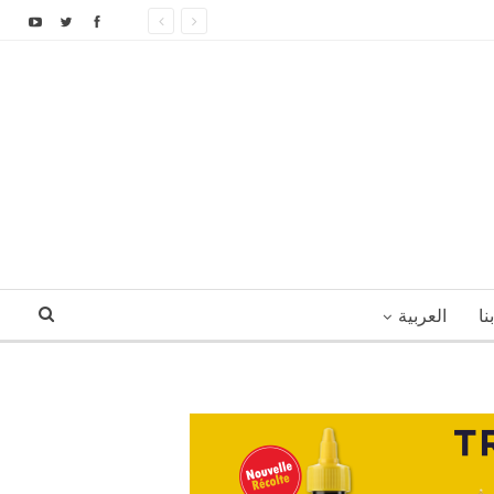
نا
العربية