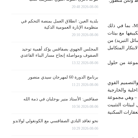
2026-08-06 20:48
بلدية العين: انطلاق العمل بمنصة التحكم في
تتميز منطقة حلول الهواء-الهواء السكنية في جناح إل جي بمجموعة واسعة من الحلول من خط Multi Split، بما في ذلك
منظومة الإنارة العمومية الذكية
ية التي يمكن تكييفها مع بيئات
2026-08-06 20:10
 من اكتشاف حل VRF (التدفق المتغير لسائل التبريد) من
. حيث يوفر هذا الابتكار المتكامل
المجلس الجهوي بصفاقس يؤكد أهمية توحيد
الصفوف ومواصلة إنجاح مسار البناء القاعدي
ة الهواء إلى الماء المعبئ من Therma V R290 (AWHP) مع مجموعة من حلول
2026-08-06 13:32
برنامج الدورة 60 لمهرجان سيدي منصور
قوي والتصميم القوي
2026-08-06 11:21
خلية والخارجية
مختلفة المعروضة في قسم حلول الهواء والماء السكنية، وجدنا وحدة التحكم ووحدة Combi ووحدة Hydro – وهي مجموعة
صفاقس: الأستاذ منير بوجلبان في ذمة الله
لحلول لبيئات التثبيت
2026-08-06 10:56
لعقارات السكنية
نحو تعاقد النادي الصفاقسي مع الكونغولي لولاندو
2026-08-06 10:29