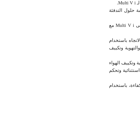
 حلول التدفئة
بالإضافة إلى ذلك، سلطت ذات المنطقة الضوء على حلول VRF للمساحات التجارية الخفيفة، بالإضافة إلى Multi V i مع
واء لـ DUALCOOL والأشرطة رباعية الاتجاه باستخدام
ة والتهوية وتكييف
 وتكييف الهواء
بيئة داخلية مريحة وكفاءة استثنائية وتحكم
فاءة، باستخدام