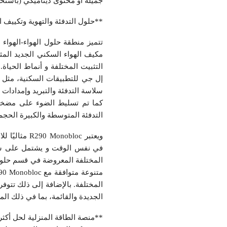
جميلة أو محتوى ديناميكي (باستخدام تطبيق ThinQ) لعرضه على شاشة LCD الساطعة والمب
**حلول التدفئة والتهوية وتكييف الهواء (HVAC) السكنية لبيئات مختلفة وأنم
سلاسة التدفئة والتبريد وإمدادات
التدفئة المتوسطة والكبيرة الحجم
ويعتبر obloc
في نفس الوقت و يشتمل على شبكة 
المختلفة. بالإضافة إلى ذلك تتوف
الجديدة والقائمة، بما في ذلك ال
**منصة الطاقة المنزلية لحل أكثر