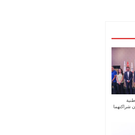
طنية
ان شراكتهما