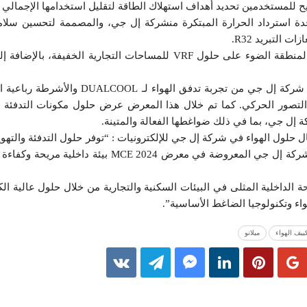
ة استرداد الحرارة المبتكرة منشركة إل جي، والمصممة لتحسين سلامة
ت التبريد R32.
علاوة على ذلك، تمكن زوار جناح شركة إل جي من تجربة تدفق اله
قع المعزز (AR) وتقنية التصور الحركي. كما تم خلال هذا المعرض عرض حلول مكونات التدفئ
ول الهواء في شركة إل جي للإلكترونيات : “توفر حلول التدفئة والتهوية
السكنية والتجارية المتطورة من شركة إل جي المعروضة في معرض MCE 2024 
 الداخلية المثلى في البيئات السكنية والتجارية من خلال حلول عالية الك
واء وتكنولوجيا الضاغط الأساسية”.
ييف الهواء
ميلانو