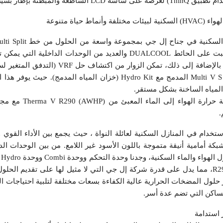
طنة بإطار بسيط ولكن متطور.
اط حياة متنوعة
مكيف الهواء السكني الجديد المثبت على الحائط DUALCOOL والعديد من الوحدات الداخل
التثبيت المختلفة و أنماط الحياة. بالإضافة إلى ذلك، تمكن الزوار
إل جي للتطبيقات السكنية، مثل Multi V S المدمج مع Hydro Kit (خزان المياه المدمج)
 المياه الساخنة بشكل مستقر.
كما تم تسليط الضوء على مضخة حرار
.
R290 Mon مثاليًا للاستخدام في المنازل السكنية لعائلة النواة ، حيث يجمع بين الأداء ال
أمامية أنيقة متموجة باللون الأسود غير اللامع. من بين الوحدات الدا
ال
متنوعة متوافقة مع R290 Monobloc، مما يدل على قدرة شركة إل جي التي لا مثيل لها على تقديم ا
ر حلول المضخات الحرارية عالية الكفاءة بسعات مختلفة لتلبية احتياجات ا
مساكن التي تضم عدة أسر.
 استدامة