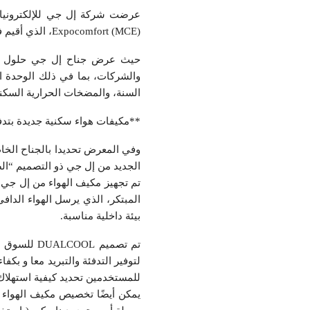
Expocomfort (MCE)، الذي أقيم في الفترة الممتدة من 12 إلى 15 مارس 2024 في مدينة ميلانو بإيطاليا.
السنة، والمضخات الحرارية السكنية وا
**مكيفات هواء سكنية جديدة بتدف
الجديد من إل جي ذو التصميم “الص
المبتكر، الذي يرسل الهواء الدا
بيئة داخلية مناسبة.
للمستخدمين تحديد كيفية استهلاك ال