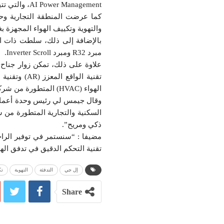
AI Power Management، والتي تتيح للمستخدمين تحديد أهداف استهلاك الطاقة لتقليل استخدامها الإجمالي لـ Multi V i.
كما عرضت المنطقة التجارية وحد
والتهوية وتكييف الهواء المجهزة بغازا
مبرد R32 ومبرد Inverter Scroll.
تقنية الوا
الهواء (HVAC) المتطورة من شركة إل جي، بما في ذلك ضواغطها الفعالة والمتينة.
وقال جيمس لي رئيس وحدة أعمال حل
ذكي ومريح”.
مضيفا : “سنستمر في توفير الراحة
تقنية التحكم الدقيق في تدفق اله
إل جي
التدفئة
التهوية
تك
Share