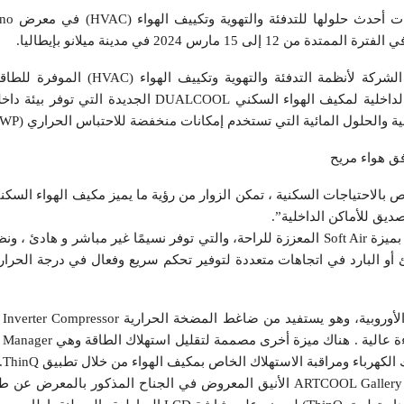
عرضت شركة إل ج
حيث عرض جناح إل جي حلول الشركة لأنظمة التدفئة والتهوي
والشركات، بما في ذلك الوحدة الداخلية لمكيف الهواء السكني DUALCOOL ال
لحلول المائية التي تستخدم إمكانات منخفضة للاحتباس الحراري (GWP) المبردات.
ق هواء مريح
ديق للأماكن الداخلية”.
فئ أو البارد في اتجاهات متعددة لتوفير تحكم سريع وفعال في درجة الحر
كهرباء ومراقبة الاستهلاك الخاص بمكيف الهواء من خلال تطبيق ThinQ.
يمكن أيضًا تخصيص مكيف الهواء ARTCOOL Gallery الأنيق المعروض في الجناح المذكور با