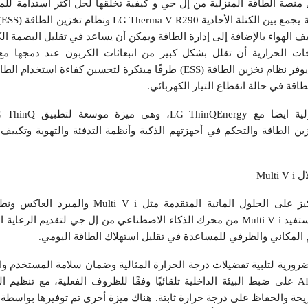
منصة الطاقة المنزلية من إل جي و كيفية تخلقها لحل أكثر استدامة للم
الط
ييف الهواء بالإضافة إلى إدارة الطاقة ويمكن أن يساعد في تقليل البصمة الك
ات الحرارية أن تقلل بشكل كبير من انبعاثات الكربون عند دمجها مع
المتجددة، مثل الطاقة الشمسية. يوفر نظام تخزين الطاقة (ESS) طرقًا مبتكرة لتحسين كف
قة في حالة انقطاع التيار الكهربائي.
ن الطاقة والتحكم في أجهزتهم الذكية وأنظمة التدفئة والتهوية وتكييف 
Mul
وفي الجانب التجاري، كان التركيز على الحلول المائية المتقدمة م
مجموعات الطاقة المائية. حيث يستفيد Multi V i من محرك الذكاء الاصطناعي من إل جي لتقديم 
 المكاني والظرفي للمساعدة في تقليل استهلاك الطاقة اليومي.
رورية لتلبية تفضيلات درجة الحرارة المثالية وضمان سلامة المستخدم والأ
تعمل تقنية AI Indoor Space Care على ضبط البيئة الداخلية تلقائيًا وفقًا للظروف الفعلية، مع تن