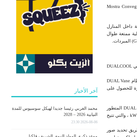
ي للإلكترونيات أحدث حلولها للتدفئة والتهوية وتكييف الهواء (HVAC) في معرض Mostra Convegno
ة وتكييف الهواء (HVAC) الموفرة للطاقة داخل المنازل
جديدة التي توفر بيئة داخلية ممتعة طوال
وفي المعرض تحديدا بالجناح الخاص بالاحتياجات السكنية ، تمكن الزوار من رؤية ما يميز مكيف الهواء السكني DUALCOOL
تم تجهيز مكيف الهواء من إل جي بميزة Soft Air المعززة للراحة، والتي توفر نسيمًا غير مباشر و هادئ ، ونظام DUAL Vane
ارة للحصول على
آخر الأخبار
تم تصميم DUALCOOL للسوق الأوروبية، وهو يستفيد من ضاغط المضخة الحرارية DUAL Inverter Compressor المتطور
محمد الغربي رئيسا جديدا لهيكل سوسيوس للمدة
النيابية 2026 – 2028
لتوفير التدفئة والتبريد معا و بكفاءة عالية . هناك ميزة أخرى مصممة لتقليل استهلاك الطاقة وهي kW Manager ، والتي تتيح
2026-08-06 23:30
لمعرض عن طريق تحديد صور
موعد ذكرى المولد النبوي الشريف فلكيا