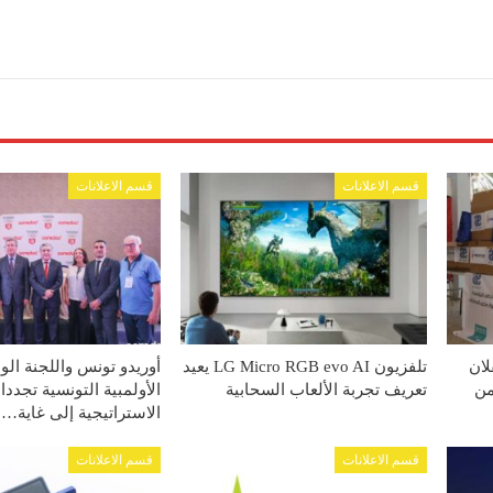
قسم الاعلانات
قسم الاعلانات
وETAP تتكفلان
تلفزيون LG Micro RGB evo AI يعيد
أوريدو تونس واللجنة الو
طفلًا من
تعريف تجربة الألعاب السحابية
الأولمبية التونسية تجدد
الاستراتيجية إلى غاية…
قسم الاعلانات
قسم الاعلانات