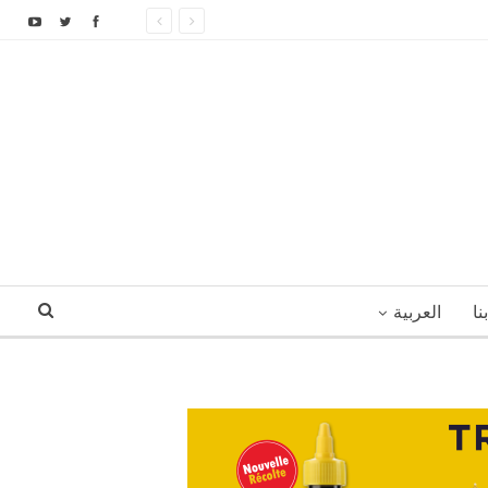
نا
العربية