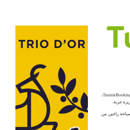
نعت وزارة السياحة في بلاغ لها، خالد رجبي الرئيس المدير العام لوكالة الأسفار Spring Travel Services وTunisieBooking،
يرة جربة.
لسياحة راجين من