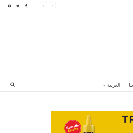
نا
العربية