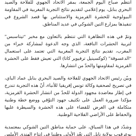
انتظم صباح اليوم الجمعة، بمقر الاتحاد الجهوي للفلاحة والصيد
البحري بنابل، يوم إعلامي لتقديم نتائج التجربة المغربية في المقاومة
البيولوجية للحشرة القرمزية والاستئناس بها قصد الشروع في
تنفيذها بمزارع التين الشوكي في عديد المناطق.
وتمّ في هذه التظاهرة التي تنتظم بالتعاون مع مخبر “تيتاسبس”
لتربية الحشرات النافعة، الذي وجه الدعوة لمشاركة خبراء من
المغرب، تقديم نتائج التجربة المغربية التي تعتمد على استعمال
“الدعسوقة” (كوكسينيل ترفيوير كاتا) التي تعيش فقط على الحشرة
القرمزية لمقاومتها والحدّ من انتشارها.
وبيّن رئيس الاتحاد الجهوي للفلاحة والصيد البحري بنابل عماد الباي،
في تصريح لصحفية وكالة تونس إفريقيا للأنباء، أنّ هذه التجربة تندرج
في إطار معاضدة مجهود الدولة للحدّ من انتشار الحشرة القرمزية،
مؤكدا ضرورة العمل على تكثيف جهود التوّقي ووضع خطة وطنية
متكاملة في الغرض للقضاء على هذه الحشرة والسيطرة عليها
والحفاظ على الأراضي الفلاحية الوطنية.
وشدّد في هذا السياق، على حماية مناطق التين الشوكي بمعتمدية
بوعرقوب بولاية نابل التي تعّد الأولى وطنيا في إنتاج الهندي الأملس