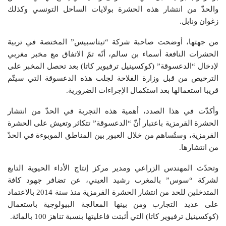
والحدّ من انتشار هذه الحشرة بولايات الساحل التونسي وكذلك
زغوان ونابل.
من جهتها، أوضحت صاحبة شركة “تيتاسبيس” المختصة في تربية
الحشرات النافعة أسماء بن سالم، أنّه تمّ الاتفاق مع مخبر مغربي
لإدخال “الدعسوقة” (كوكسينيل ترفيوير كاتا) بعد تحصل المخبر على
الترخيص من قبل وزارة الفلاحة لجلب هذه الدعسوقة التي سيتّم
قريبا استعمالها بعد استكمال الإجراءات الضرورية.
وأكدّت في هذا الصدد، أهمية هذه التجربة في الحدّ من انتشار
الحشرة القرمزية باعتبار أنّ “الدعسوقة” تتكاثر وتعيش على الحشرة
القرمزية، وستُساهم من خلال العبور بين المناطق الموبوءة في الحدّ
من انتشارها.
وتحدّث المهندس الزراعي ومدير مركز إنتاج الأداء الحيوية التابع
لشركة “سوس” بالمغرب رشيد العيني، عن تضافر جهود كافة
المتدخلين للحد من انتشار الحشرة القرمزية منذ سنة 2014 بالاعتماد
على عديد التجارب ومن بينها المعالجة البيولوجية باستعمال
(كوكسينيل ترفيوير كاتا) التي أثبتت فاعليتها بنسبة تناهز 100 بالمائة.