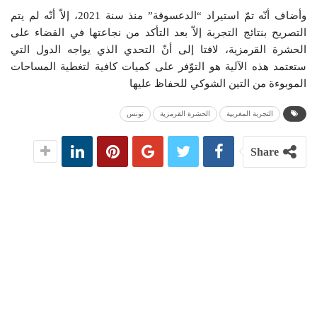
وأضاف أنّه تمّ استيراد “الدعسوقة” منذ سنة 2021، إلاّ أنّه لم يتم
التصريح بنتائج التجربة إلاّ بعد التأكد من نجاعتها في القضاء على
الحشرة القرمزية، لافتا إلى أنّ التحدي الذي يواجه الدول التي
ستعتمد هذه الآلية هو التوّفر على كميات كافية لتغطية المساحات
الموبوءة من التين الشوكي للحفاظ عليها
التجربة المغربية
الحشرة القرمزية
تونس
Share