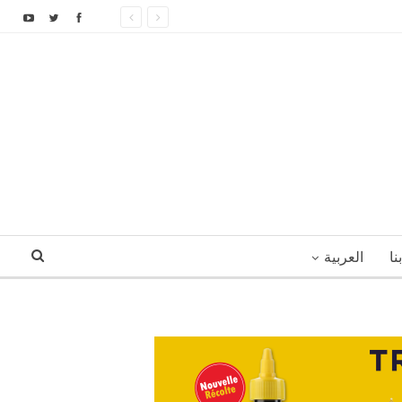
نا
العربية