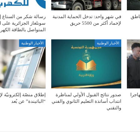
ناطق
في شهر واحد: تدخل الحماية المدنية
رسالة شكر من الستاغ 
لإخماد أكثر من 5500 حريق
سونلغاز الجزائرية على ا
المتواصل بالطاقة الكهربا
الأخبار الوطنية
الأخبار الوطنية
ة الطوعية لـ127 مهاجرا
صدور نتائج القبول الأولي لمناظرة
إطلاق منصّة إلكترونيّة ل
انتداب أساتذة التعليم الثانوي والفني
“الباتيندة” عن بُعد
والتقني