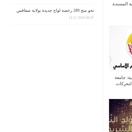
ية المسندة
نحو منح 289 رخصة لواج جديدة بولاية صفاقس
2026-08-07 14:12
ية: جامعة
لتحركات