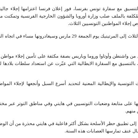
نسيق مع سفارة تونس بفرنسا، فور إعلان فرنسا اعتزامها إجلاء جاليته
مُكلفة بالملف صلب وزارة أوروبا والشؤون الخارجية الفرنسية وتمكنت 
إجلاء المواطنين التونسيين الثلاث.
وقد وصل المواطنون التونسيون الثلاث إلى المرتينيك يوم الجمعة 29 مارس وسيغادرونه
 من واشنطن وأوتاوا وروما وباريس بصفة مكثفة على تأمين إجلاء مواطن ت
التنسيق مع السفارة الايطالية التي عبّرت عن استعداد سلطات بلادها لل
 التونسية والإيطالية المعنية لتحديد أسرع السبل وأنجعها لإجلاء المو
ا على متابعة وضعيات التونسيين في هايتي وفي مناطق التوتر عبر مختل
 منهم.
 إلى تطبيق حظر الأسلحة بشكل أكثر فاعلية في هايتي محذرة من أن الو