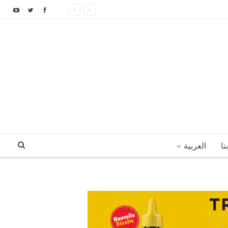
نا
العربية