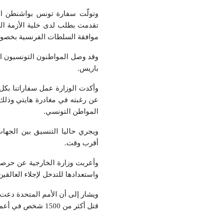
وتولّت سفارة تونس بواشنطن الت
تقدمت بطلب لدى خلية الأزمة ال
موافقة السلطات الفرنسية بخصوص 
باريس.
وأكدت الوزارة عمل سفاراتنا بكل
عن رغبته في مغادرة هايتي وذلك ب
المواطن التونسي.
ويجري حاليا التنسيق بين الجهات
أقرب وقت.
وأعربت وزارة الخارجية عن حرصه
واستعدادها للتدخل لإجلاء العالقين
ويشار إلى أن الأمم المتحدة دعت
قتل أكثر من 1500 شخص في أعمال عنف تمارسها العصابات هذه السنة.