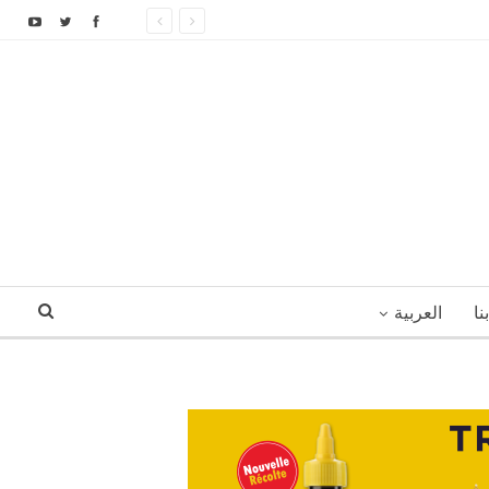
نا
العربية