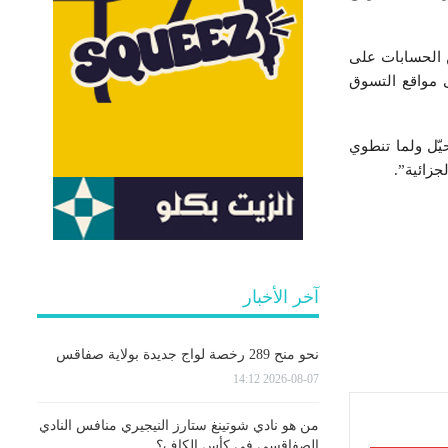
ن الحسابات على
ى مواقع التسوق
يّل ولما تنطوي
جزائية”.
آخر الأخبار
نحو منح 289 رخصة لواج جديدة بولاية صفاقس
2026-08-07 14:12
من هو نادي شوتينغ ستارز النيجيري منافس النادي
الصفاقسي في كأس الكاف؟