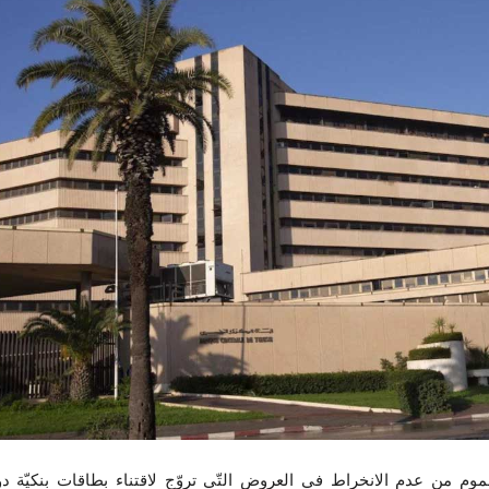
موم من عدم الانخراط في العروض التّي تروّج لاقتناء بطاقات بنكيّة دو