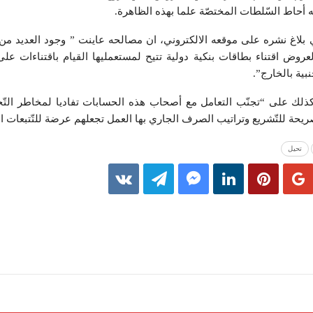
ّه أحاط السّلطات المختصّة علما بهذه الظاهرة.
 بلاغ نشره على موقعه الالكتروني، ان مصالحه عاينت ” وجود العديد م
عروض اقتناء بطاقات بنكية دولية تتيح لمستعمليها القيام باقتناءات عل
بية بالخارج”.
ذلك على “تجنّب التعامل مع أصحاب هذه الحسابات تفاديا لمخاطر التّح
يحة للتّشريع وتراتيب الصرف الجاري بها العمل تجعلهم عرضة للتّتبعات ال
تحيل