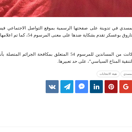
المسدي في تدوينة على صفحتها الرسمية بموقع التواصل الاجتماعي في
الهيئة العليا المستقلة للانتخابات فاروق بوعسكر تقدم بشكا
وتجدر الإشارة إلى أن المسدي كانت من المساندين للمرسوم 54 المتعلق بمكافحة ال
تنقية المناخ السياسي”، على حد تعبيرها.
لمسدي
هيئة الانتخابات