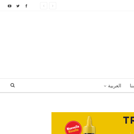
نا
العربية