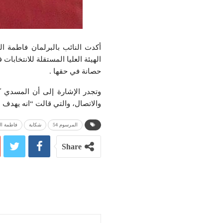
أكدت النائب بالبرلمان فاطمة 
حصانة في حقها .
والاتصال، والتي قالت “انه يهدف ل
المرسوم 54
شكاية
فاطمة ا
Share