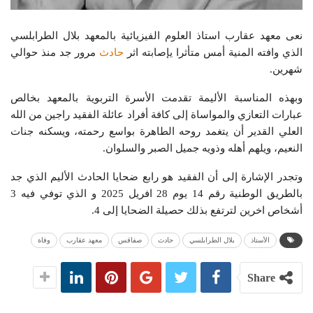
نعى معهد عقارب استاذ العلوم الفيزيائية بالمعهد بلال الطرابلسي
الذي وافته المنية أمس متأثرا يإصابته اثر
حادث
مرور جد منذ حوالي
شهرين.
وبهذه المناسبة الأليمة تقدمت الأسرة التربوية بالمعهد بخالص
عبارات التعازي والمواساة إلى كافة أفراد عائلة الفقيد راجين من الله
العلي القدير أن يتغمد روحه الطاهرة بواسع رحمته، ويسكنه جنات
النعيم، ويلهم أهله وذويه جميل الصبر والسلوان.
وتجدر الإشارة إلى أن الفقيد هو رابع ضحايا الحادث الأليم الذي جد
بالطريق الوطنية رقم 14 يوم 28 افريل 2025 و الذي توفي فيه 3
أشخاص اخرين لترتفع بذلك حصيلة الضحايا إلى 4.
الأستاذ
بلال الطرابلسي
حادث
صفاقس
معهد عقارب
وفاة
Share