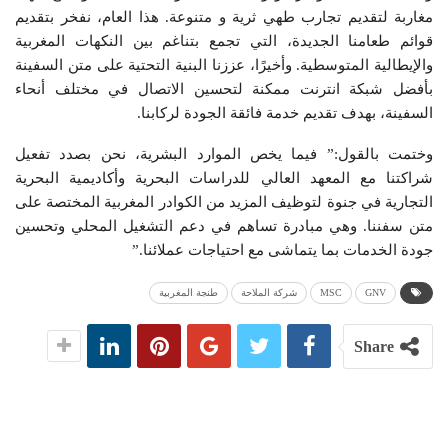
مغاربة لتقديم تجارب طهي ثرية و متنوعة. هذا العام، نفخر بتقديم
قوائم طعامنا الجديدة، التي تجمع بتناغم بين النكهات المغربية
والإيطالية المتوسطية. وأخيرًا، عززنا البنية التحتية على متن السفينة
بأفضل شبكة انترنت ممكنة لتحسين الاتصال في مختلف أنحاء
السفينة، بهدف تقديم خدمة فائقة الجودة لركابنا.
وختمت بالقول:” فيما يخص الموارد البشرية، نحن بصدد تفعيل
شراكتنا مع المعهد العالي للدراسات البحرية وأكاديمية البحرية
التجارية في جنوة لتوظيف المزيد من الكوادر المغربية المختصة على
متن سفننا. وهي مبادرة تساهم في دعم التشغيل المحلي وتحسين
جودة الخدمات بما يتماشى مع احتياجات عملائنا.”
GNV
MSC
شركة الملاحة
طنجة المغربية
Share