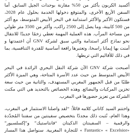
أكسيد الكربون بأكثر من 50% مقارنة بوحدات الجيل السابق. أما
السفن الأربع الأخرى، والمتوقع دخولها الخدمة بحلول عام 2028،
فستكون الأكبر والأكثر استدامة في البحر الأبيض المتوسط، مع أكثر
من 500 كابينة، وما يصل إلى 2500 راكب، وأكثر من 3500 متر طولي
من مساحة المرآب. هذه العملية المهمة تعطي زخمًا جديدًا للانتقال
نحو نماذج أكثر استدامة والتي سبق لشركة GNV أن اعتمدتها و
أمنت بها إيمانا راسخا، وتعتبرها رافعة أساسية للقدرة التنافسية، بما
في ذلك للأقاليم التي تربطها.
أصبحت شركة GNV الآن شركة النقل البحري الرائدة في البحر
الأبيض المتوسط من حيث عدد الأسرة المتاحة، وهي الميزة الأكثر
طلبًا من قبل الجمهور المغربي المستهدف، والثانية من حيث سعة
تخزين المركبات والبضائع. وهذه الخصائص بالتحديد هي التي مكنت
الشركة من تعزيز حضورها في المغرب.
واختتم السيد كاتاني كلامه قائلاً: “لقد واصلنا الاستثمار في المغرب،
وهذا العام، نُثبت ذلك مجددًا بتخصيص سفينتين من سفننا المُجدّدة
والرقمية – السفينتان الذكيتان “فانتاستيك” و”إكسلسيور”
«Fantastic» « Excelsior » للتجارة المغربية. سنواصل هذا المسار