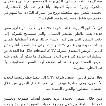
ويُشكّل هذا البُعد الإنساني، الذي يربط المجتمعين الإيطالي والمغربي
مباشرةً، ركيزةً أساسيةً لتعاوننا. وأنا على ثقة بأن الاستثمارات
الجديدة المُعلن عنها ستُجسّد بروح من الشراكة البنّاءة، بما يُسهم في
تحقيق نمو شامل ومستدام ومُفيد للطرفين”.
في الأسابيع الأخيرة، أعلنت شركة GNV عن طلب لشراء أربع سفن
جديدة تعمل بالغاز الطبيعي المسال، والتي ستسمح للشركة، إلى
جانب السفن التي هي قيد الإنشاء حاليًا، بزيادة أسطولها بثماني
وحدات جديدة بين عامي 2025 و2030. وفي هذا الصدد، أعلن ماتيو
كاتاني، الرئيس التنفيذي لشركة GNV، للصحافة خلال هذا الحدث عن
استثمارات جديدة كبيرة في البلاد، مستشرفا ما يمكن أن يكون عليه
العرض المستقبلي والاستخدام المتوقع لهذه السفن المطلوبة حديثًا
في التجارة المغربية.
وقال ماتيو كاتاني: “تسعى شركة GNV إلى تنفيذ خطة رئيسية لتجديد
الأسطول، وهي مبادرة تهدف إلى دفع القطاع البحري من خلال
التقنيات المتطورة والحلول المستدامة.
ومن خلال السفن الجديدة، نريد تحقيق أهداف طموحة وتحسين
خدماتنا الشاملة من خلال مواجهة تحديات السوق المتزايدة وتجديد