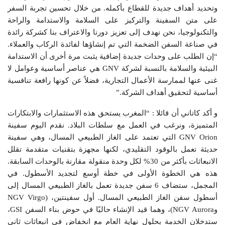
وتحديد أهداف جديدة للقطاع بأكمله. من خلال تحسين تجربة السفر
على متن السفينة والتركيز على السلامة والاستدامة والراحة
والتكنولوجيا، نحن نهدف إلى تعزيز دورنا والاعتراف بنا كشركة رائدة
في صناعة السفن الضخمة التي تم إنشاؤها لفائدة الركاب والعملاء.
“إن الطلب على وحدات جديدة إضافية يثبت مرة أخرى أن الاستدامة
البيئية والسلامة بالنسبة لشركة GNV هي عناصر أساسية وعوامل لا
غنى عنها لممارسة الأعمال التجارية، فضلاً عن كونها رافعة تنافسية
أساسية لتحقيق أهداف الشركة.”
و أكد كاتاني أن قائلا : “المغرب يستحق هذه الاستثمارات والابتكارات
المتميزة، ونرغب في العمل مع سلطات البلاد. نقدم اليوم سفينة
GNV Orion التي تعتمد على الغاز الطبيعي المسال، وهي سفينة
حديثة تعمل بالوقود التقليدي، لكنها مجهزة بتقنيات متقدمة تقلل
الانبعاثات بأكثر من 30% لكل وحدة منقولة مقارنة بالوحدات السابقة.
هذه هي الخطوة الأولى في خطة أوسع لتجديد الأسطول. في
المجمل، ستضاف 6 سفن جديدة تعمل بالغاز الطبيعي المسال إلى
أسطول سفن الغاز الطبيعي المسال. أول سفينتين، (NGV Virgo
وNGV Aurora)، وهما قيد الإنشاء حاليًا في حوض بناء السفن GSI،
ستدخلان الخدمة بحلول نهاية العام مع انخفاض في انبعاثات ثاني