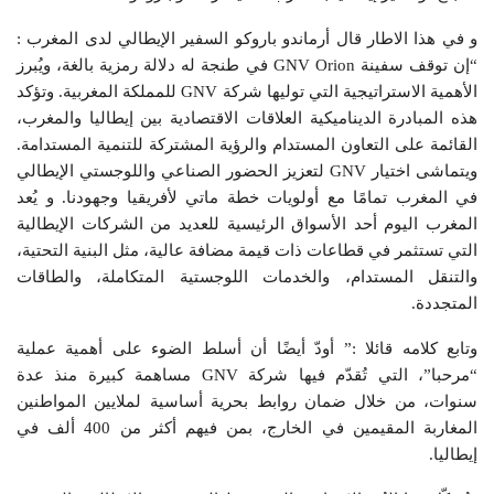
و في هذا الاطار قال أرماندو باروكو السفير الإيطالي لدى المغرب :
“إن توقف سفينة GNV Orion في طنجة له دلالة رمزية بالغة، ويُبرز
الأهمية الاستراتيجية التي توليها شركة GNV للمملكة المغربية. وتؤكد
هذه المبادرة الديناميكية العلاقات الاقتصادية بين إيطاليا والمغرب،
القائمة على التعاون المستدام والرؤية المشتركة للتنمية المستدامة.
ويتماشى اختيار GNV لتعزيز الحضور الصناعي واللوجستي الإيطالي
في المغرب تمامًا مع أولويات خطة ماتي لأفريقيا وجهودنا. و يُعد
المغرب اليوم أحد الأسواق الرئيسية للعديد من الشركات الإيطالية
التي تستثمر في قطاعات ذات قيمة مضافة عالية، مثل البنية التحتية،
والتنقل المستدام، والخدمات اللوجستية المتكاملة، والطاقات
المتجددة.
وتابع كلامه قائلا :” أودّ أيضًا أن أسلط الضوء على أهمية عملية
“مرحبا”، التي تُقدّم فيها شركة GNV مساهمة كبيرة منذ عدة
سنوات، من خلال ضمان روابط بحرية أساسية لملايين المواطنين
المغاربة المقيمين في الخارج، بمن فيهم أكثر من 400 ألف في
إيطاليا.