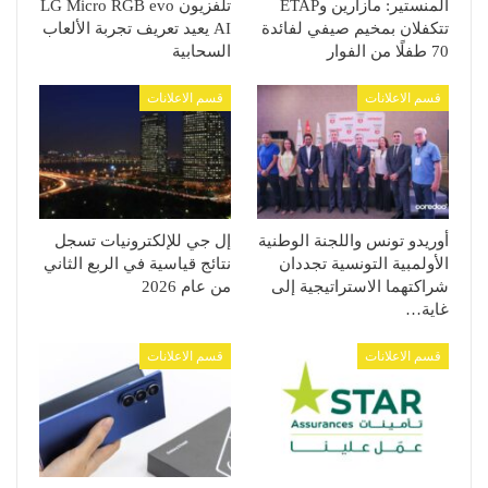
المنستير: مازارين وETAP
تلفزيون LG Micro RGB evo
تتكفلان بمخيم صيفي لفائدة
AI يعيد تعريف تجربة الألعاب
70 طفلًا من الفوار
السحابية
قسم الاعلانات
قسم الاعلانات
أوريدو تونس واللجنة الوطنية
إل جي للإلكترونيات تسجل
الأولمبية التونسية تجددان
نتائج قياسية في الربع الثاني
شراكتهما الاستراتيجية إلى
من عام 2026
غاية…
قسم الاعلانات
قسم الاعلانات