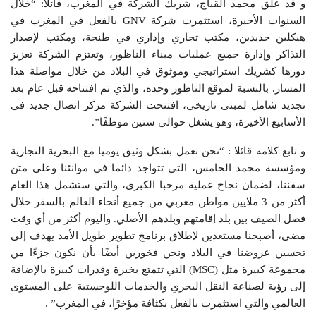
و قد علق محمد القباج، شريك الشركة في المغرب، قائلاً: “خلال
السنوات الأخيرة، استثمرت شركة GNV بالفعل في المغرب في
هيكلين جديدين، مكتب تجاري وإداري في طنجة، ومكتب لإصدار
التذاكر وإدارة جميع عمليات ميناء الناظور، وتعتزم الشركة تعزيز
دورها كشريك استراتيجي وموثوق في البلاد من خلال مواصلة هذا
المسار. بالنسبة لموقع الناظور وحده، والذي تم افتتاحه قبل عام بعد
تجديد شامل لمبنى تاريخي، افتتحت الشركة مركز اتصال جديد في
الأسابيع الأخيرة، وهو يشغل حوالي ستين موظفًا”.
و تابع كلامه قائلا : “نحن نعمل بشكل وثيق يوميا مع البحرية التجارية
ومؤسسة محمد الخامس، التي تتواجد دائما في موانئنا وعلى متن
سفننا، لضمان نجاح عملية مرحبا الكبرى، والتي ستشمل هذا العام
أكثر من 3 ملايين مواطن مغربي من جميع أنحاء العالم بالسفر خلال
فصل الصيف بين بلد إقامتهم وبلدهم الأصلي. واليوم أكثر من أي وقت
مضى، أصبحنا مستعدين لإطلاق برنامج تطوير طويل الأمد يهدف إلى
تحسين عروضنا في البلاد ونحن فخورين أيضًا بأن نكون جزءًا من
مجموعة كبيرة مثل (MSC) التي تتمتع بخبرة وقدرات كبيرة بالإضافة
إلى رؤية لصناعة النقل البحري والخدمات اللوجستية على المستوى
العالمي والتي استثمرت بالفعل بكثافة مؤخرًا، في المغرب” .