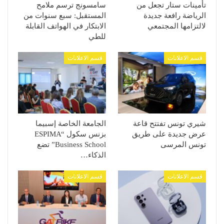
تأمينات ستار تجعل من
سامسونج ترسم ملامح
الرياضة رافعة جديدة
المستقبل: سبع سنوات من
لالتزامها المجتمعي
الابتكار في الهواتف القابلة
للطي
قسم الاعلانات
قسم الاعلانات
شيري تونس تفتتح قاعة
الجامعة الخاصة إسبيما
عرض جديدة على طريق
بزنس سكول “ESPIMA
تونس المرسى
Business School” تضع
الذكاء…
قسم الاعلانات
قسم الاعلانات