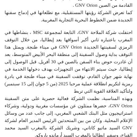
القادمة من الصين GNV Orion .
كما تعرض الشركة رؤيتها المستقبلية، مع تطلعاتها في إدماج سفنها
الجديدة ضمن الخطوط البحرية التجارية المغربية.
احتفلت شركة الملاحة GNV، التابعة لمجموعة MSC ، بنشاطها في
المغرب باعتباره ثاني أكبر أسواقها بعد إيطاليا، من خلال التوقف
الرمزي لسفينتها الجديدة GNV Orion في ميناء طنجة. ويمثل هذا
التوقف بداية وصول السفينة إلى منطقة البحر الأبيض المتوسط، بعد
أن غادرت حوض بناء السفن بالصين في 30 أفريل. قبل الوصول إلى
إيطاليا، حيث سيتم الانتهاء من التجهيزات بهدف دخولها الخدمة في
نهاية شهر جوان القادم، توقفت السفينة في ميناء طنجة في بادرة
رمزية لتكريم انطلاقة عملية مرحبا 2025 (من 5 جوان إلى 15 سبتمبر)
ولتأكيد العلاقة القوية التي تربط
وبهذه المناسبة، نظمت الشركة فعالية حصرية على متن السفينة
GNV Orion، حضرها ممثلون عن مؤسسات مغربية ودولية، وشركاء
استراتيجيون مثل البنك الشعبي المغربي، إلى جانب عدد من وسائل
الإعلام المحلية. وكان من بين المتحدثين الرئيس المدير العام لشركة
GNV السيد ماتيو كاتاني، وشريك الشركة بالمغرب السيد محمد
القباج، وسفير إيطاليا بالمغرب السيد أرماندو باروكو.