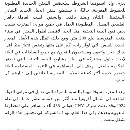
بعزم، وإذا استوفينا الشروط، سنُخصّص السفن الجديدة المطلوبة
للخطوط المغربية. حاليًا، لا تستطيع سفن الجيل الجديد الثماني
(السفينتان اللتان وصلتا بالفعل والسفن الست العاملة بالغاز
الطبيعي المسال المطلوبة) العمل في جميع موانئ المغرب بسبب
بعض قيود البنية التحتية، مثل الحد الأقصى لطول السفن في ميناء
طنجة المتوسط يبلغ 200 متر. ومع ذلك، تُمثّل هذه الأبعاد المعيار
الجديد للسفن التي تُوفّر راحة أكبر على متنها وتضمن تأثيرًا بيئيًا أقل.
لذلك، نحن واثقون ومستعدون للتعاون مع جميع السلطات في البلاد
لإيجاد حلول مشتركة في إطار مشاريع البنية التحتية التي نفذتها
الحكومة بالفعل. نهدف إلى المساهمة في التنمية المستدامة للبلاد
وتقديم خدمة أكثر كفاءة لملايين المغاربة العائدين إلى ديارهم كل
صيف.”
ويعد المغرب سوقا مهما بالنسبة للشركة التي تعمل في موانئ الدولة
الواقعة في شمال أفريقيا منذ أكثر من خمسة عشر عاما. في عام
2024،وقد نقلت شركة GNV حوالي 455 ألف مسافر على الخطوط
المغربية وحدها، وفي هذا العام، تهدف الشركة إلى تحسين هذه الرقم
بشكل ملفت .