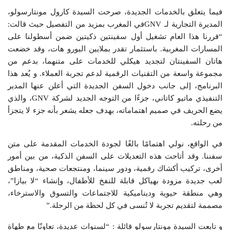
فيما يتعلق بالخدمات الجديدة، صرحت السيدة كارول مونتارسولو،
المديرة التجارية لـ GNVفي المغرب بمزيد من التفصيل حيث قالت:
“قررنا هذا العام تشغيل أول سفينتين ذكيتين ضمن أسطولنا على
المسارات المغربية. باستثمار تقدر بملايين اليورو هات، وقد خضعت
هاتان السفينتان لتجديد هيكلي للخدمات على متنهما، بدعم من
مجموعة واسعة من التقنيات الرقمية لدعم تجربة العملاء. و يُعد هذا
البرنامج، إلى جانب دخول السفن الجديدة التي أعلن عنها المدير
التنفيذي ماتيو كاتاني، جزءًا من التوجه الجديد لشركة GNV، والذي
يضع الحريف في صميم اهتماماته، بهدف جعله يشعر بأنه جزء لا يتجزأ
من رحلته.
في الواقع، نولي اهتمامًا بالغًا لجودة الخدمات المقدمة على متن
سفننا. وقد أتاحت هذه التعديلات على السفن الذكية، من بين أمور
أخرى، تركيب أكشاك رقمية، ودور سينما، ومنتجعات صحية، ومناطق
لعب جديدة مزودة بهياكل قابلة للنفخ للأطفال، وإنشاء “لا بيازا”،
وهي منطقة حيوية وديناميكية للاجتماعات والتسوق والاسترخاء،
مصممة لتقديم تجربة لا تُنسى في كل لحظة من الرحلة.”
و تابعت السيدة مونتارسولو قائلة : “لسنوات عديدة، تعاونّا مع طهاة