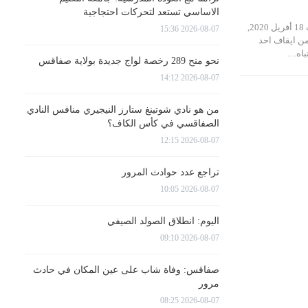
الاساسي تستعد لتحركات احتجاجية
تمكنت ليلة الأمس السبت 18 أفريل 2020,
2026-08-07 15:36
من ايقاف احد
تباه…
نحو منح 289 رخصة لواج جديدة بولاية صفاقس
2026-08-07 14:12
من هو نادي شوتينغ ستارز النيجيري منافس النادي
الصفاقسي في كأس الكاف؟
2026-08-07 12:15
تراجع عدد حوادث المرور
2026-08-07 10:05
اليوم: انطلاق الصولد الصيفي
2026-08-07 09:10
صفاقس: وفاة شاب على عين المكان في حادث
مرور
2026-08-07 08:25