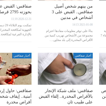
من بينهم شخص أصيل
صفاقس: القبض 
صفاقس.. القبض على 3
بحوزته 2795 قرصا مخدرا
أشخاص في مدنين
2020-12-31 11:19
2021-01-08 14:15
الجهوية لمكافحة المخدر
ة
بناءً على توفر معلومات مفادها اعتزام
بالإدارة الفرعية لمكافحة
للأمن الوطني بالمهدية، يوم أمس الاربعاء 7
مجموعة من الأشخاص تهريب كمية من
الأقراص المخدرة إلى بلد مجاور،…
أخبار صفاقس
أخبار صفاقس
اص
صفاقس: ملف شبكة الإتجار
صفاقس: حاول إرشا
جن
بالأقراص المخدرة.. إلقاء القبض
أمنية.. إيقاف شخ
على طبيب ثان
أقراص مخدرة