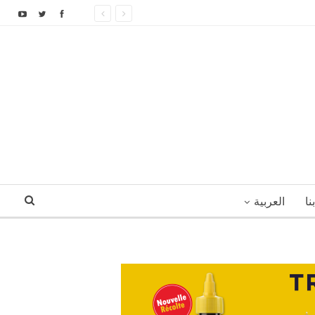
نا
العربية