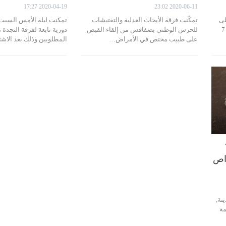
2020-04-19 17:27
2020-06-11 23:02
لى
تمكّنت فرقة الأبحاث العدلية والتفتيشات
خلفية قضية ترويج أقراص طبية مخدرة, 7
للحرس الوطني بصفاقس من إلقاء القبض
دورية تابعة لفرقة النجدة 
على طبيب مختص في الأمراض…
المطلوبين وذلك بعد الاش
على 7
راص
نة,
 مداهمة