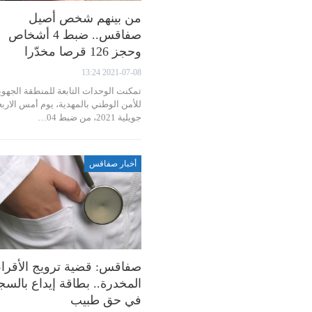
من بينهم شخص أصيل
صفاقس.. ضبط 4 أشخاص
وحجز 126 قرصا مخدّرا
2021-07-08 13:24
تمكنت الوحدات التابعة للمنطقة الجهوي
جويلية 2021، من ضبط 04…
أخبار صفاقس
صفاقس: قضية ترويج الأقر
المخدرة.. بطاقة إيداع بالس
في حق طبيب