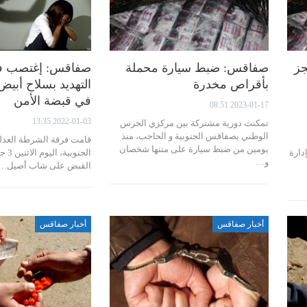
ز
صفاقس: ضبط سيارة محملة
صفاقس: إغتصب فت
بأقراص مخدرة
التهديد بسلاح أبي
في قبضة الأمن
2023-01-17 08:51
2022-01-03 13:35
تمكنت دورية مشتركة بين مركزي الحرس
الوطني بصفاقس الجنوبية و الحاجب، منذ
قامت فرقة الشرطة العد
يومين من ضبط سيارة على متنها شخصان
دارة
و…
القبض على شاب أصيل…
أخبار صفاقس
أخبار صفاقس