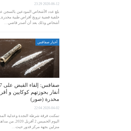
2020-06-12 23:29
بلغ عدد الأشخاص المودعين بالسجن ع
أشخاص وذلك بعد أن أصدر قاضي…
أخبار صفاقس
صفاقس: إلقاء القبض 
أنفار بحوزتهم كوكايين و أق
مخدرة (صور)
2020-04-02 22:04
تمكنت فرقة شرطة النجدة وعدلية المدي
اليوم الخميس 2 أفريل 2020, من
منزلين بجهة مركز قدور حيث…