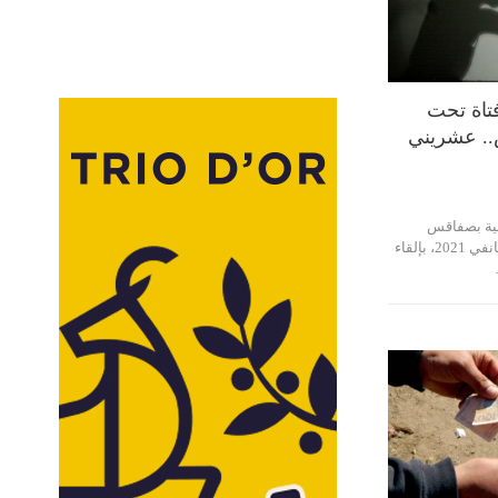
اة تحت
ض.. عشريني
لية بصفاقس
الجنوبية، اليوم الاثنين 3 جانفي 2021، بإلقاء