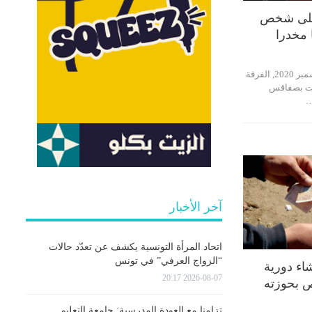
على شخص
تمكنت يوم الثلاثاء 29 ديسمبر 2020, الفرقة
ات بصفاقس
…
آخر الأخبار
اتحاد المرأة التونسية يكشف عن تعدّد حالات
“الزواج العرفي” في تونس
ء دورية
2026-08-07 20:17
ص بحوزته
تزامنا مع العودة المدرسية: جامعة التعليم