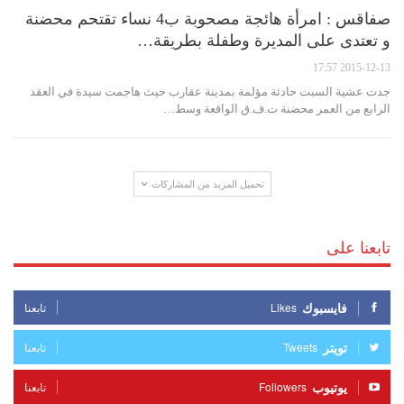
صفاقس : امرأة هائجة مصحوبة ب4 نساء تقتحم محضنة
و تعتدى على المديرة وطفلة بطريقة…
2015-12-13 17:57
جدت عشية السبت حادثة مؤلمة بمدينة عقارب حيث هاجمت سيدة في العقد
الرابع من العمر محضنة ت.ف.ق الواقعة وسط…
تحميل المزيد من المشاركات
تابعنا على
فايسبوك
Likes
تابعنا
تويتر
Tweets
تابعنا
يوتيوب
Followers
تابعنا