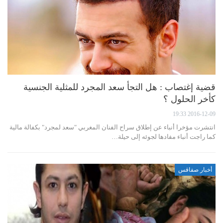
قضية إغتصاب : هل التجأ سعد المجرد للمثلية الجنسية
كأخر الحلول ؟
2016-12-09 19:33
انتشرت مؤخرا أنباء عن إطلاق سراح الفنان المغربي "سعد لمجرد" بكفالة مالية
كما راجت أنباء مفادها لجوئه إلى حيلة…
أخبار صفاقس