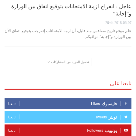
عاجل : انفراج ازمة الامتحانات بتوقيع اتفاق بين الوزارة
و”إجابة”
2018-06-07 20:44
علم موقع تاريخ صفاقس منذ قليل، أن ازمة الامتحانات إنفرجت بتوقيع اتفاق الآن
بين الوزارة و"إجابة". نوافيكم…
تحميل المزيد من المشاركات
تابعنا على
فايسبوك
Likes
تابعنا
تويتر
Tweets
تابعنا
يوتيوب
Followers
تابعنا