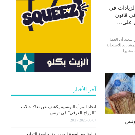
لزيادات في
في قانون
 سعيد أن العمل
مشاريع للاستجابة
 مشيرا
آخر الأخبار
اتحاد المرأة التونسية يكشف عن تعدّد حالات
“الزواج العرفي” في تونس
2026-08-07 20:17
ونس
تزامنا مع العودة المدرسية: جامعة التعليم