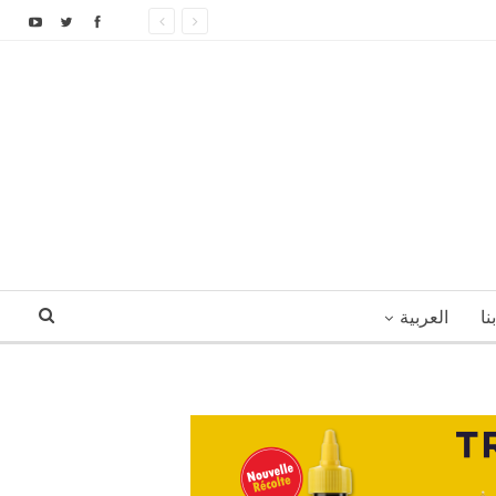
نا
العربية