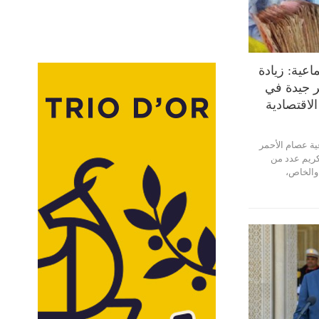
اعية: زيادة
ر جيدة في
لاقتصادية
ية عصام الأحمر
كريم عدد من
 والخاص،