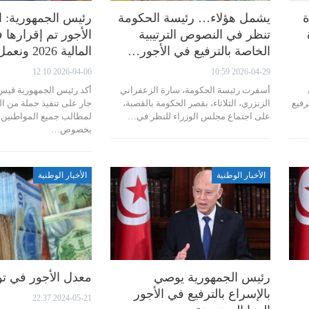
ة
يشمل هؤلاء… رئيسة الحكومة
رئيس الجمهورية: ا
تنظر في النصوص الترتيبية
الأجور تم إقرارها 
الخاصة بالترفيع في الأجور…
المالية 2026 ونعمل على…
2026-04-06 12:10
2026-04-29 10:59
أسفرت رئيسة الحكومة، سارة الزعفراني
أكد رئيس الجمهورية قيس
رفيع
الزنزري، الثلاثاء، بقصر الحكومة بالقصبة،
جار على تنفيذ جملة من ال
على اجتماع مجلس الوزراء للنظر في…
لمطالب جميع المواطنين،
بخصوص…
الأخبار الوطنية
الأخبار الوطنية
رئيس الجمهورية يوصي
معدل الأجور في ت
بالإسراع بالترفيع في الأجور
2024-05-21 22:37