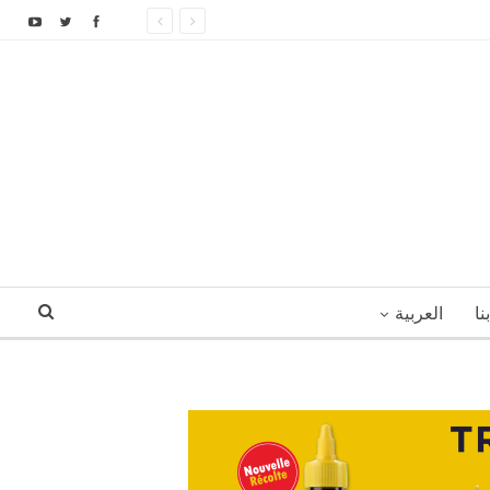
نا
العربية