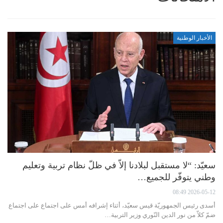
الأخبار الوطنية
سعيّد: “لا مستقبل لبلادنا إلاّ في ظلّ نظام تربية وتعليم
وطني يتوفّر للجميع…
2026-05-12 08:49
أسدى رئيس الجمهوريّة قيس سعيّد، أثتاء إشرافه أمس على اجتماع على اجتماع
ضمّ كلاّ من نور الدين النّوري وزير التربية…