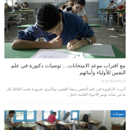
مع اقتراب موعد الامتحانات… توصيات دكتورة في علم
النفس للأولياء وأبنائهم
2024-05-25 19:26
أبرزت الدكتورة في علم النفس ربيعة العليبي توكابري، ضرورة تجنب العائلة كل
ما من شأنه توتير الأجواء العامة داخل…
منوعات