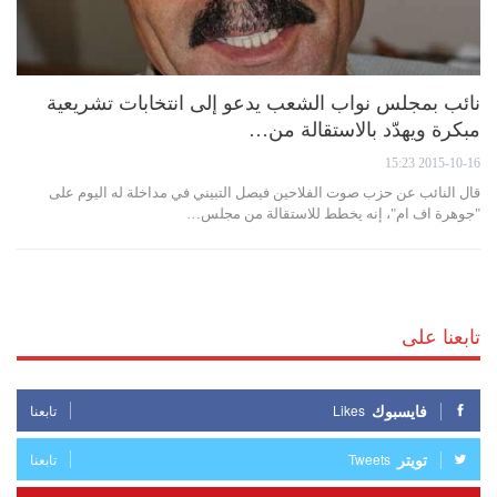
نائب بمجلس نواب الشعب يدعو إلى انتخابات تشريعية
مبكرة ويهدّد بالاستقالة من…
2015-10-16 15:23
قال النائب عن حزب صوت الفلاحين فيصل التبيني في مداخلة له اليوم على
"جوهرة اف ام"، إنه يخطط للاستقالة من مجلس…
تابعنا على
فايسبوك
Likes
تابعنا
تويتر
Tweets
تابعنا