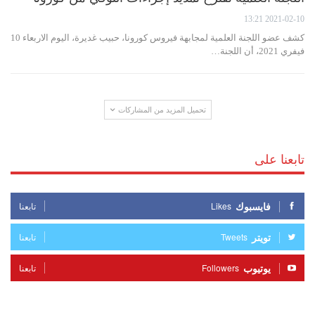
2021-02-10 13:21
كشف عضو اللجنة العلمية لمجابهة فيروس كورونا، حبيب غديرة، اليوم الاربعاء 10
فيفري 2021، أن اللجنة…
تحميل المزيد من المشاركات
تابعنا على
فايسبوك
Likes
تابعنا
تويتر
Tweets
تابعنا
يوتيوب
Followers
تابعنا