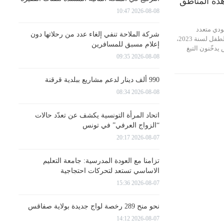
هذه المناطق
2026-08-08 10:47
ودي متعدد
شركة الملاحة تنفي إلغاء عدد من رحلاتها دون
المؤشرات لأوضاع الأم والطفل لسنة 2023،
إعلام مسبق للمسافرين
دخّنون التبغ
2026-08-08 09:35
990 ألف دينار لدعم مشاريع ببلدية قرقنة
2026-08-08 08:34
اتحاد المرأة التونسية يكشف عن تعدّد حالات
“الزواج العرفي” في تونس
2026-08-07 20:17
تزامنا مع العودة المدرسية: جامعة التعليم
الاساسي تستعد لتحركات احتجاجية
2026-08-07 15:36
نحو منح 289 رخصة لواج جديدة بولاية صفاقس
2026-08-07 14:12