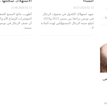
النساء
الاستهلاك سجلتها 
2024-02-13 13:48
2024-02-13 16:23
شهد استهلاك الكحول في صفوف الرجال
أظهرت نتائج المسح العنق
ما.…
في تونس تراجعا بين سنتي 2023 و2018
لتبلغ نسبة الرجال المستهلكين لهذه المادة
أن نصف الرجال في تونس ي
8…
بنسبة…
تى
ون