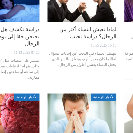
لماذا تعيش النساء أكثر من
دراسة تكشف هل أن
الرجال؟ دراسة تجيب…
يحتجن حقا إلى نوم
الرجال
2025-10-15 15:55
2025-07-26 11:13
موعة
ينهمك العلماء في البحث عن إجابات لسؤال
لمية
لطالما كان محيراً لهم، ويتعلق بالسر الذي
تنتشر على منصات مثل "ت
يجعل النساء يعشن أطول من الرجال،…
و"انستغرام" ادعاءات تفيد
إلى ساعة أو ساعتين إضاف
مقارنة…
الأخبار الوطنية
الأخبار الوطنية