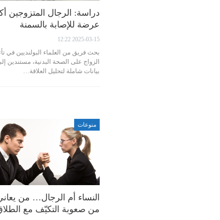
دراسة: الرجال المتزوجين أك
عرضة للإصابة بالسمنة
2025-03-15 12:22
بحث فريق من العلماء البولنديين في تأث
الزواج على الصحة البدنية، مستندين إل
بيانات شاملة لتحليل العلاقة…
منوعات
النساء أم الرجال… من يعاني
من صعوبة التكيّف مع الطلا