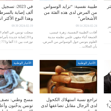
ثر
طبيبة نفسية: “تزايد الوسواس
من المرض لدى هذه الفئة من
ألف إصابة بالسرط
الأشخاص”
وهذا النوع الأكثر ان
2024-02-19 09:39
2024-02-24 09:14
ير
ى
أفادت الطبيبة النفسية، زهرة عيسى،
الجمعة أثناء مقهى علمي نظمته مدينة
و201 إصابة جديدة بأ
العلوم بتونس حول الوسواس من المرض،
توزعت بين 11 ألفا و773 إصابة لدى…
بأن الحالات…
الأخبار الوطنية
الأخبار الوطنية
تراجع نسبة استهلاك الكحول
مسح وطني: نصف 
ق؟
لدى الرجال مقابل تضاعفها لدى
تونس يدخّنون وأع