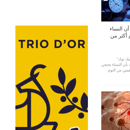
 النساء
 أكثر من
يك توك"
 بأن النساء يحتجن
يتين من النوم