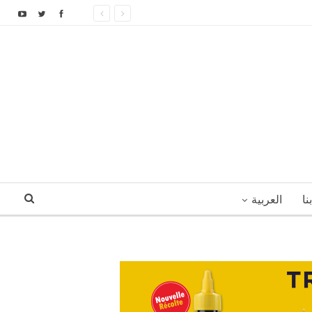
نا
العربية