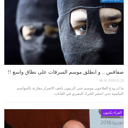
صفاقس .. و انطلق موسم السرقات على نطاق واسع !!
2018-05-24 00:26
ما ان ودع الفلاحون موسم جني الزيتون باخف الاضرار مقارنة بالمواسم
الماضية حتى انتشر الجراد البشري في الغابات…
القراء يكتبون