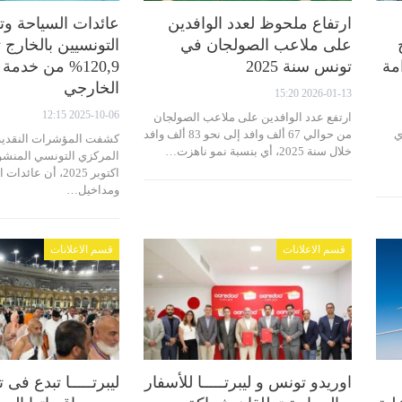
ارتفاع ملحوظ لعدد الوافدين
عائدات السياحة وت
على ملاعب الصولجان في
التونسيين بالخارج
مة
تونس سنة 2025
120,9% من خدمة
الخارجي
2026-01-13 15:20
2025-10-06 12:15
ارتفع عدد الوافدين على ملاعب الصولجان
ي
من حوالي 67 ألف وافد إلى نحو 83 ألف وافد
كشفت المؤشرات النقدية و
خلال سنة 2025، أي بنسبة نمو ناهزت…
اكتوبر 2025، أن عائد
ومداخيل…
قسم الاعلانات
قسم الاعلانات
اوريدو تونس و ليبرتـــــا للأسفار