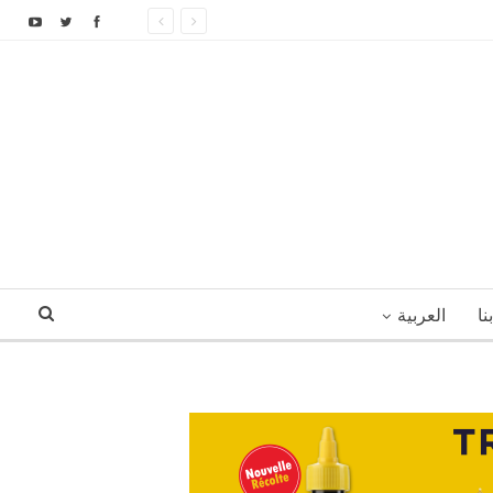
نا
العربية