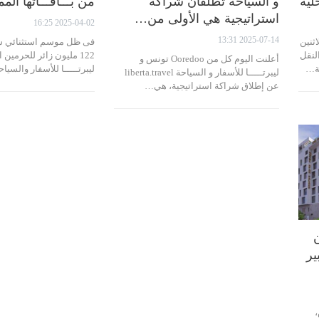
لية
و السياحة تطلقان شراكة
من بـــاقـــاتها الم
استراتيجية هي الأولى من…
2025-04-02 16:25
2025-07-14 13:31
ثنين
فى ظل موسم استثنائي شه
 النقل
122 مليون زائر للحرمين
أعلنت اليوم كل من Ooredoo تونس و
حة…
ليبرتـــــا للأسفار والسي
ليبرتـــــا للأسفار و السياحة liberta.travel
عن إطلاق شراكة استراتيجية، هي…
ن
ير