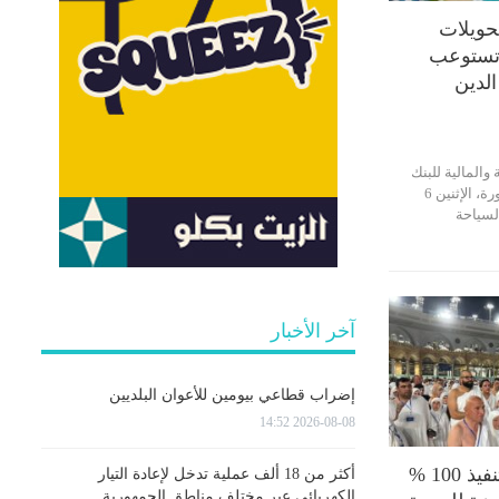
حويلات
 تستوعب
 الدين
المالية للبنك
المركزي التونسي المنشورة، الإثنين 6
ات السياحة
آخر الأخبار
إضراب قطاعي بيومين للأعوان البلديين
2026-08-08 14:52
ليبرتـــــا تبدع فى تنفيذ 100 %
أكثر من 18 ألف عملية تدخل لإعادة التيار
الكهربائي عبر مختلف مناطق الجمهورية