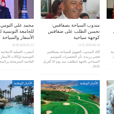
مندوب السياحة بصفاقس:
محمد علي التومي 
تحسن الطلب على صفاقس
للجامعة التونسية ل
كوجهة سياحية
الأسفار والسياحة
2026-05-23 18:30
2026-06-10 13:35
سة
أفاد المندوب الجهوي للسياحة بصفاقس
أسفرت العملية الانتخابية 
فتحي زريدة، بأن التحضيرات للموسم
التونسية لوكالات الأسفار
…
السياحي بالجهة انطلقت منذ يوم 28 أفريل
القائمة المترشحة برئاس
2026…
الأخبار الوطنية
الأخبار الوطنية