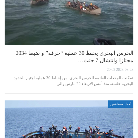
الحرس البحري يحبط 30 عملية “حرقة” و ضبط 2034
مجتازا وانتشال 7 جثث…
2023-03-23 20:02
تمكنت الوحدات العائمة للحرس البحري، من إحباط 30 عملية اجتياز للحدود
البحرية خلسة، منذ أمس الاربعاء 22 مارس والى…
أخبار صفاقس