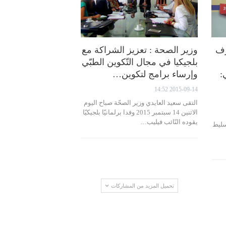
رف
وزير الصحة : تعزيز الشراكة مع
بلجيكيا في مجال التّكوين الطبّي
:
وإرساء برامج لتكوين…
2015-09-14 14:52
التقى سعيد العايدي وزير الصحّة صباح اليوم
الاثنين 14 سبتمبر 2015 وفدا برلمانيّا بلجيكيّا
يقوده النّائب فيليب…
سليط
تحميل المزيد من المشاركات