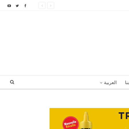
نا
العربية