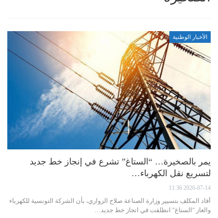
الأخبار الوطنية
يمر بالصخيرة… “الستاغ” تشرع في إنجاز خط جديد
لتسريع نقل الكهرباء…
2026-07-14 11:36
أفاد المكلف بتسيير وزارة الصناعة صلاح الزواري، بأن الشركة التونسية للكهرباء
والغاز "الستاغ" انطلقت في انجاز خط جديد…