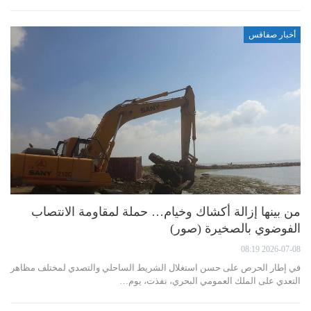
أخبار صفاقس
من بينها إزالة أكشاك وخيام… حملة لمقاومة الانتصاب
الفوضوي بالصخيرة (صور)
2026-07-08 08:19
في إطار الحرص على حسن استغلال الشريط الساحلي والتصدي لمختلف مظاهر
التعدي على الملك العمومي البحري، نفذت، يوم…