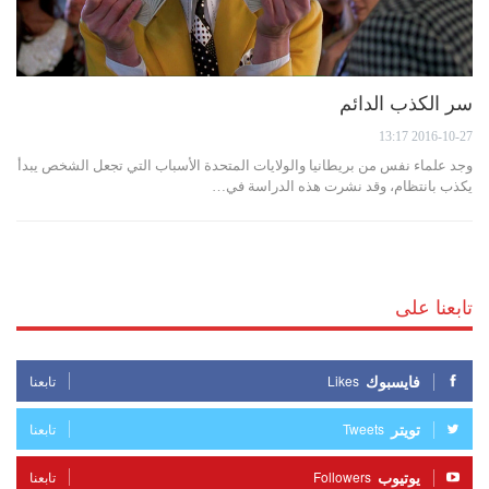
سر الكذب الدائم
2016-10-27 13:17
وجد علماء نفس من بريطانيا والولايات المتحدة الأسباب التي تجعل الشخص يبدأ
يكذب بانتظام، وقد نشرت هذه الدراسة في…
تابعنا على
فايسبوك
Likes
تابعنا
تويتر
Tweets
تابعنا
يوتيوب
Followers
تابعنا