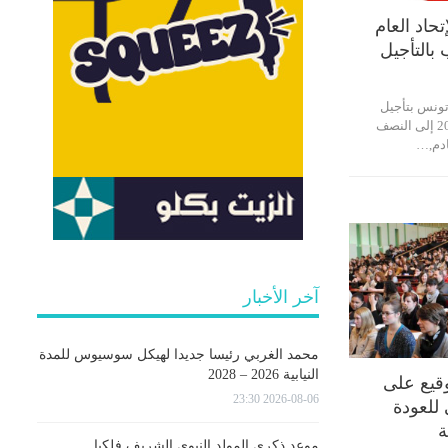
تحاد العام
بالتأجيل
 تونس بتأجيل
العودة الجامعية 2020-2021 إلى النصف
ادم,…
آخر الأخبار
محمد الغربي رئيسا جديدا لهيكل سوسيوس للمدة
النيابية 2026 – 2028
لتوقيع على
2026-08-06 23:30
للعودة
ة
موعد ذكرى المولد النبوي الشريف فلكيا