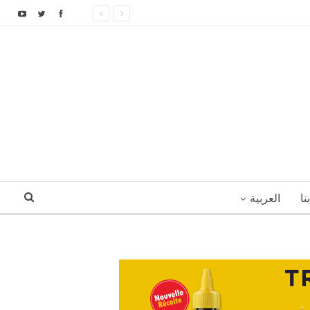
نا
العربية