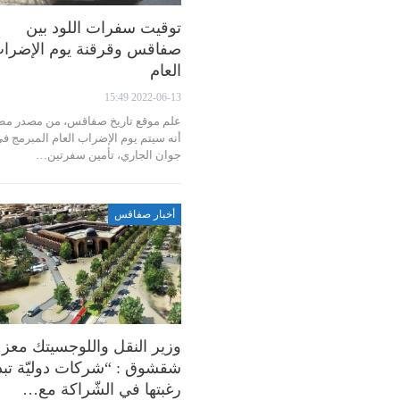
توقيت سفرات اللود بين
صفاقس وقرقنة يوم الإضرا
العام
2022-06-13 15:49
علم موقع تاريخ صفاقس، من مصدر مطل
جوان الجاري، تأمين سفرتين…
أخبار صفاقس
وزير النقل واللوجسيتك معز
شقشوق : “شركات دوليّة تب
رغبتها في الشّراكة مع…