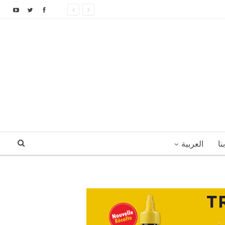
نا
العربية