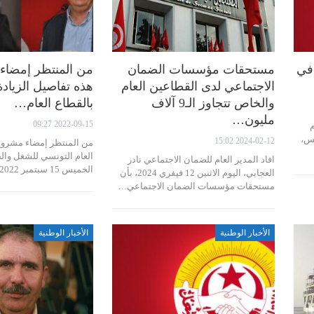
 في
مستحقات مؤسسات الضمان
من المنتظر إمضاء ا
الاجتماعي لدى القطاعين العام
هذه تفاصيل الزيادة
والخاص تتجاوز الـ9 آلاف
بالقطاع العام…
مليون…
2022-09-15 09:27
م
س،
2024-02-12 15:02
من المنتظر إمضاء مشروع ا
العام التونسي للشغل والح
افاد المدير العام للضمان الاجتماعي نادر
الخميس 15 سبتمبر 2022, حول الزيادة…
العجابي، اليوم الاثنين 12 فيفري 2024، بأن
مستحقات مؤسسات الضمان الاجتماعي…
الأخبار الوطنية
الأخبار الوطنية