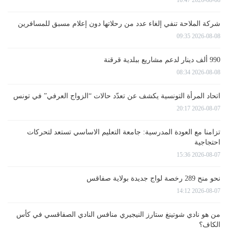
شركة الملاحة تنفي إلغاء عدد من رحلاتها دون إعلام مسبق للمسافرين
2026-08-08 09:35
990 ألف دينار لدعم مشاريع ببلدية قرقنة
2026-08-08 08:34
اتحاد المرأة التونسية يكشف عن تعدّد حالات “الزواج العرفي” في تونس
2026-08-07 20:17
تزامنا مع العودة المدرسية: جامعة التعليم الاساسي تستعد لتحركات
احتجاجية
2026-08-07 15:36
نحو منح 289 رخصة لواج جديدة بولاية صفاقس
2026-08-07 14:12
من هو نادي شوتينغ ستارز النيجيري منافس النادي الصفاقسي في كأس
الكاف؟