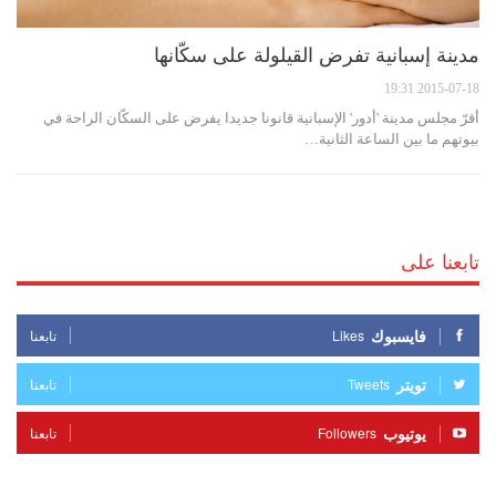
مدينة إسبانية تفرض القيلولة على سكّانها
2015-07-18 19:31
أقرّ مجلس مدينة 'أدور' الإسبانية قانونا جديدا يفرض على السكّان الراحة في
بيوتهم ما بين الساعة الثانية…
تابعنا على
فايسبوك
Likes
تابعنا
تويتر
Tweets
تابعنا
يوتيوب
Followers
تابعنا