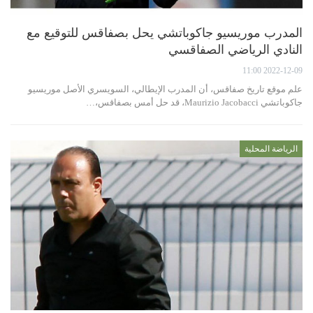
المدرب موريسيو جاكوباتشي يحل بصفاقس للتوقيع مع
النادي الرياضي الصفاقسي
2022-12-09 11:00
علم موقع تاريخ صفاقس، أن المدرب الإيطالي، السويسري الأصل موريسيو
جاكوباتشي Maurizio Jacobacci، قد حل أمس بصفاقس،…
الرياضة المحلية