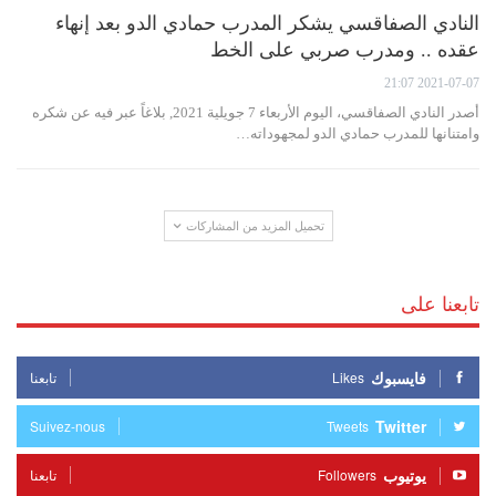
النادي الصفاقسي يشكر المدرب حمادي الدو بعد إنهاء
عقده .. ومدرب صربي على الخط
2021-07-07 21:07
أصدر النادي الصفاقسي، اليوم الأربعاء 7 جويلية 2021, بلاغاً عبر فيه عن شكره
وامتنانها للمدرب حمادي الدو لمجهوداته…
تحميل المزيد من المشاركات
تابعنا على
فايسبوك
Likes
تابعنا
Twitter
Suivez-nous
Tweets
يوتيوب
Followers
تابعنا