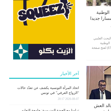
لوطنية
سارا جديدا
لبحث العلمي
الوطنية
للمهندسين بصفاقس (ENIS) لفتح صفحة
آخر الأخبار
اتحاد المرأة التونسية يكشف عن تعدّد حالات
“الزواج العرفي” في تونس
2026-08-07 20:17
لد العش
تزامنا مع العودة المدرسية: جامعة التعليم