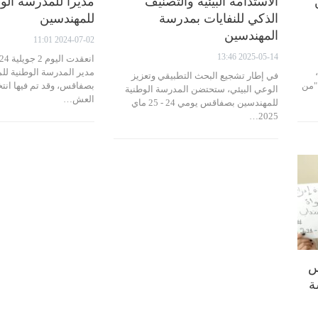
الاستدامة البيئية والتصنيف
مديرا للمدرسة الو
الذكي للنفايات بمدرسة
للمهندسين
المهندسين
2024-07-02 11:01
2025-05-14 13:46
،
مدير المدرسة الوطنية لل
في إطار تشجيع البحث التطبيقي وتعزيز
 "من
بصفاقس، وقد تم فيها انتخ
الوعي البيئي، ستحتضن المدرسة الوطنية
العش…
للمهندسين بصفاقس يومي 24 - 25 ماي
2025…
س
ة