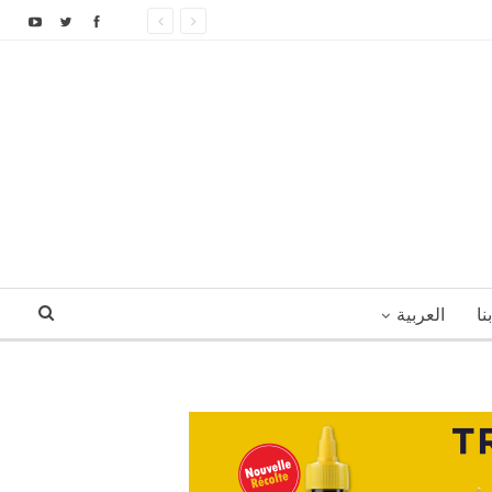
نا
العربية