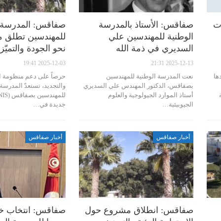
ت
صفاقس: الأستاذ بالمدرسة
صفاقس: المدرسة ا
الوطنية للمهندسين علي
للمهندسين تطلق م
السديري في ذمة الله
نحو الجودة والتميّز
2025-12-03 19:41
2025-12-13 21:31
ها
نعت المدرسة الوطنية للمهندسين
حرصاً على دعم منظومة ا
بصفاقس، الدكتور المهندس علي السديري
والتجديد، تستعدّ المدرسة 
أستاذ الموارد الجيولوجية والعلوم
الجيوبيئية…
جديدة في…
أخبار صفاقس
أخبار صفاقس
صفاقس: انطلاق مشروع حول
صفاقس: انتخاب خا