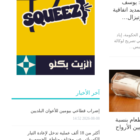
: يوسف
ديد اتفاقية
تيزال…
لحكومة، إياد
في تصريح لوكالة
 رئيس…
آخر الأخبار
إضراب قطاعي بيومين للأعوان البلديين
2026-08-08 14:52
طعام بنسبة
أكثر من 18 ألف عملية تدخل لإعادة التيار
الكهربائي عبر مختلف مناطق الجمهورية