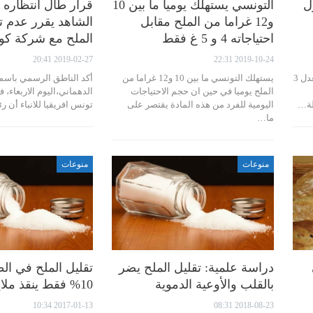
ل
التونسي يستهلك يوميا ما بين 10
قرار طال انتظاره 
و12 غراما من الملح مقابل
الشاهد يقرر عدم تم
احتياجاته 4 و 5 غ فقط
الملح مع شركة كو
2019-02-27 20:41
2019-10-24 22:31
وجدت دراسة جديدة أن تناول الملح بمعدل 3
يستهلك التونسي ما بين 10 و12 غراما من
أكد الناطق الرسمي باسم ا
الملح يوميا في حين ان حجم الاحتياجات
الدهماني،اليوم الاربعاء، 
طة…
اليومية للفرد من هذه المادة يقتصر على
تونس افريقيا للانباء أن
ما…
منوعات
منوعات
دراسة علمية: تقليل الملح يضر
تقليل الملح في ال
بالقلب والأوعية الدموية
10% فقط ينقذ ملايين الأرواح
2017-01-13 10:34
2018-08-23 08:31