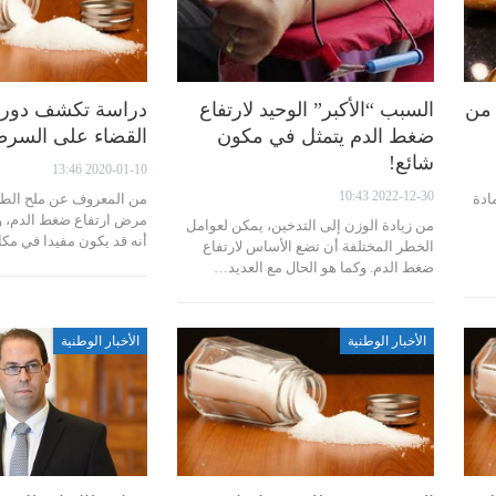
 للتقليص بـ30% من
السبب “الأكبر” الوحيد لارتفاع
دراسة تكشف دور 
ضغط الدم يتمثل في مكون
القضاء على السرط
شائع!
2020-01-10 13:46
2022-12-30 10:43
ادة
من المعروف عن ملح الطعا
مرض ارتفاع ضغط الدم، و
من زيادة الوزن إلى التدخين، يمكن لعوامل
أنه قد يكون مفيدا في م
الخطر المختلفة أن تضع الأساس لارتفاع
ضغط الدم. وكما هو الحال مع العديد…
الأخبار الوطنية
الأخبار الوطنية