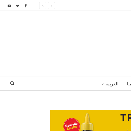
نا
العربية