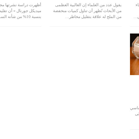
لال لقاء
يقول عدد من العلماء إن الغالبية العظمى
أظهرت دراسة نشرتها مجل
من الأبحاث تُظهر أن تناول كميات منخفضة
ميديكل جورنال » أن تقلي
اق…
من الملح له علاقة بتقليل مخاطر…
بنسبة 10% من شأنه السماح بإنقاذ ملايين…
أساسي
لى