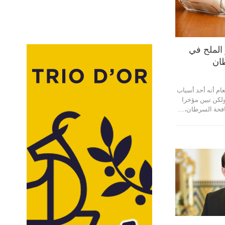
الملح في
ان
م أنه أحد أسباب
لكن تبين مؤخرا
كافحة السرطان،…