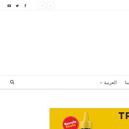
نا
العربية