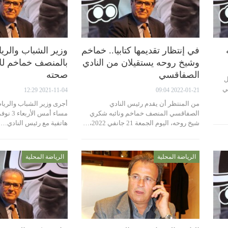
في إنتظار تقديمها كتابيا.. خماخم
وزير الشباب والري
وشيخ روحه يستقيلان من النادي
بالمنصف خماخم لل
الصفاقسي
صحته
2024، رجل
ي
2021-11-04 12:29
2022-01-21 09:04
من المنتظر أن يقدم رئيس النادي
أجرى وزير الشباب والري
الصفاقسي المنصف خماخم ونائبه شكري
شيخ روحه، اليوم الجمعة 21 جانفي 2022،…
هاتفية مع رئيس النادي…
الرياضة المحلية
الرياضة المحلية