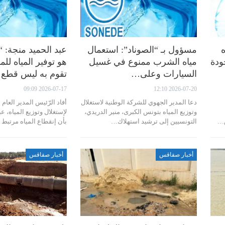
ه
مسؤول بـ “الصوناد”: استعمال
عبد الحميد منجة: “
جودة
مياه الشرب ممنوع في غسيل
هو توفير المياه للم
السيارات وعلى…
تقوم به ليس قطع
2026-07-17 09:09
2026-07-20 12:10
دعا المدير الجهوي للشركة الوطنية لاستغلال
أفاد الرّئيس المدير العام 
وتوزيع المياه بتونس الكبرى، منير الدريدي،
لإستغلال وتوزيع المياه، ع
التونسيين إلى ترشيد استهلاك…
بأن إنقطاع المياه مرتبط
أخبار صفاقس
أخبار صفاقس