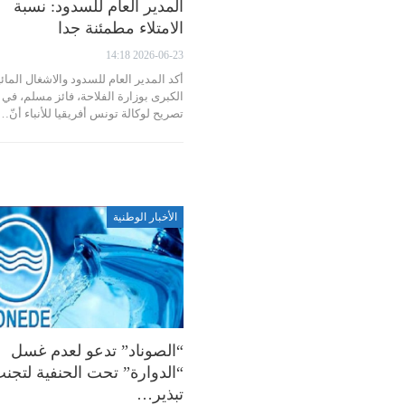
المدير العام للسدود: نسبة
الامتلاء مطمئنة جدا
2026-06-23 14:18
أكد المدير العام للسدود والاشغال المائي
الكبرى بوزارة الفلاحة، فائز مسلم، في
تصريح لوكالة تونس أفريقيا للأنباء أنّ…
الأخبار الوطنية
“الصوناد” تدعو لعدم غسل
“الدوارة” تحت الحنفية لتجن
تبذير…