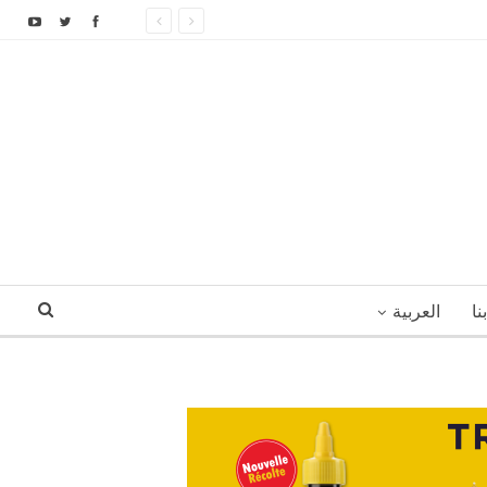
نا
العربية