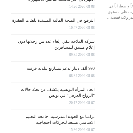
197 انقطاعاً واضطراباً في
2026-08-08 14:26
لشرب على مستوى
صدر ولاية قفصة…
الترفيع في المنحة المالية المسندة للفئات الفقيرة
2026-08-08 10:47
شركة الملاحة تنفي إلغاء عدد من رحلاتها دون
إعلام مسبق للمسافرين
2026-08-08 09:35
990 ألف دينار لدعم مشاريع ببلدية قرقنة
2026-08-08 08:34
اتحاد المرأة التونسية يكشف عن تعدّد حالات
“الزواج العرفي” في تونس
2026-08-07 20:17
تزامنا مع العودة المدرسية: جامعة التعليم
الاساسي تستعد لتحركات احتجاجية
2026-08-07 15:36