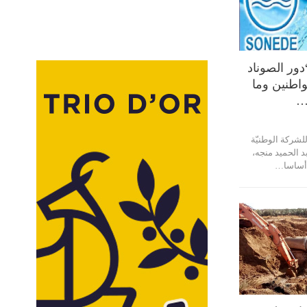
دور الصوناد
واطنين وما
…
للشركة الوطنيّة
بد الحميد منجه،
 أساسا…