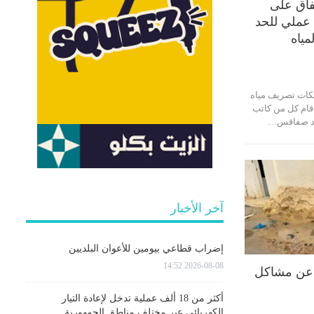
فاق على
عملي للحد
ياه
بكات تصريف مياه
 قام كل من كاتب
مد صفاقس…
آخر الأخبار
إضراب قطاعي بيومين للأعوان البلديين
2026-08-08 14:52
 تبليغا عن مشاكل
أكثر من 18 ألف عملية تدخل لإعادة التيار
الكهربائي عبر مختلف مناطق الجمهورية