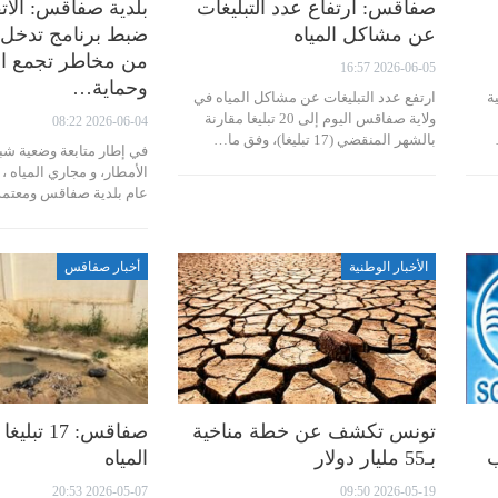
صفاقس: ارتفاع عدد التبليغات
بلدية صفاقس: الات
عن مشاكل المياه
ضبط برنامج تدخل 
من مخاطر تجمع الم
2026-06-05 16:57
وحماية…
ة
ارتفع عدد التبليغات عن مشاكل المياه في
ولاية صفاقس اليوم إلى 20 تبليغا مقارنة
2026-06-04 08:22
بالشهر المنقضي (17 تبليغا)، وفق ما…
في إطار متابعة وضعية ش
الأمطار، و مجاري المياه ،
عام بلدية صفاقس ومعت
الأخبار الوطنية
أخبار صفاقس
تونس تكشف عن خطة مناخية
صفاقس: 17
ب
بـ55 مليار دولار
المياه
2026-05-07 20:53
2026-05-19 09:50