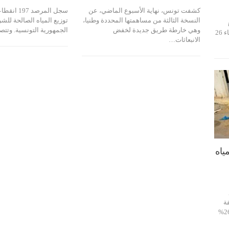
كشفت تونس، نهاية الأسبوع الماضي، عن
سجل المرصد 
النسخة الثالثة من مساهمتها المحددة وطنيا،
توزيع المياه الصالحة ل
وهي خارطة طريق جديدة لخفض
الجمهورية التونسية. وتت
المياه (الصوناد)، في بلاغ لها اليوم الثلاثاء 26
الانبعاثات…
ياه
قة
النموذجية بمدينة صفاقس من 50 إلى 26%