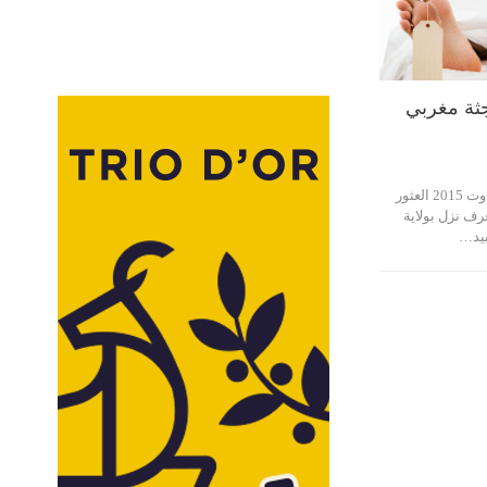
جثة مغربي
تم صباح اليوم الثلاثاء 18 اوت 2015 العثور
ف نزل بولاية
بيد…