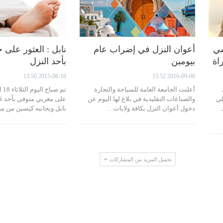
سي
أعوان النزل في إضراب عام
نابل : العثور على 
اة
بيومين
بأحد النزل
2015-08-18 13:50
2016-09-06 15:52
أعلنت الجامعة العامة للسياحة والتجارة
ظي
والصناعات التقليدية في بلاغ لها اليوم عن
على مغربي متوفي بأحد غر
دخول أعوان النزل بكافة ولايات…
نابل وبجانبه كيسين من م
تحميل المزيد من المشاركات