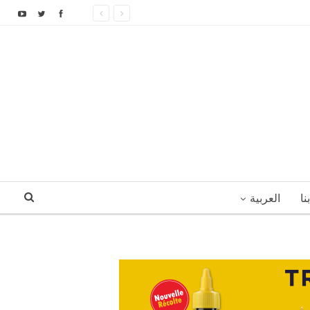
نا
العربية