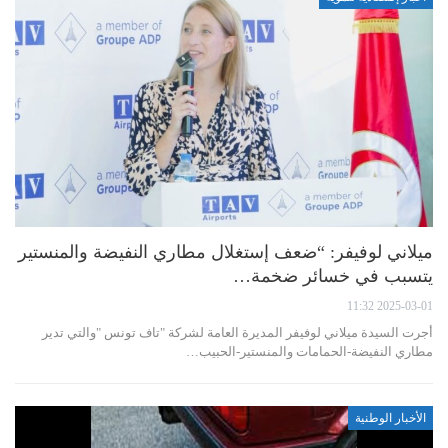
ميلاني لوفيفر: “ضعف إستغلال مطاري النفيضة والمنستير
يتسبب في خسائر ضخمة…
2025-03-01 11:32
أجرت السيدة ميلاني لوفيفر المديرة العامة لشركة "تاف تونس "والتي تدير
مطاري النفيضة-الحمامات والمنستير-الحبيب…
الأخبار الوطنية