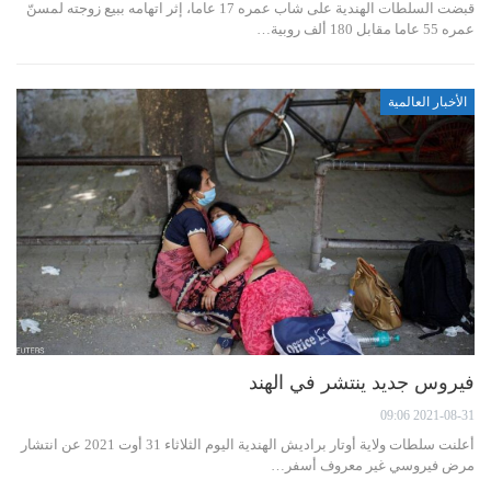
قبضت السلطات الهندية على شاب عمره 17 عاما، إثر اتهامه ببيع زوجته لمسنّ
عمره 55 عاما مقابل 180 ألف روبية…
الأخبار العالمية
فيروس جديد ينتشر في الهند
2021-08-31 09:06
أعلنت سلطات ولاية أوتار براديش الهندية اليوم الثلاثاء 31 أوت 2021 عن انتشار
مرض فيروسي غير معروف أسفر…