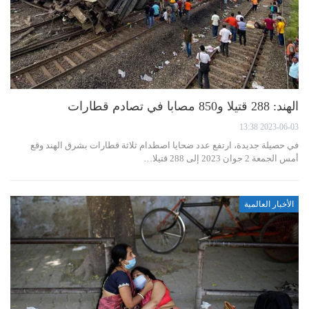
الهند: 288 قتيلا و850 مصابا في تصادم قطارات
2023-06-03 13:38
في حصيلة جديدة، ارتفع عدد ضحايا اصطدام ثلاثة قطارات بشرق الهند وقع
أمس الجمعة 2 جوان 2023 إلى 288 قتيلا…
الأخبار العالمية