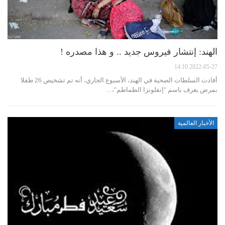
الهند: إنتشار فيروس جديد .. و هذا مصدره !
2022-05-27 14:10
أفادت السلطات الصحية في الهند، الأسبوع الجاري، أنه تم تشخيص 26 طفلا
بمرض يعرف باسم ‏"إنفلونزا الطماطم"،…
الأخبار العالمية