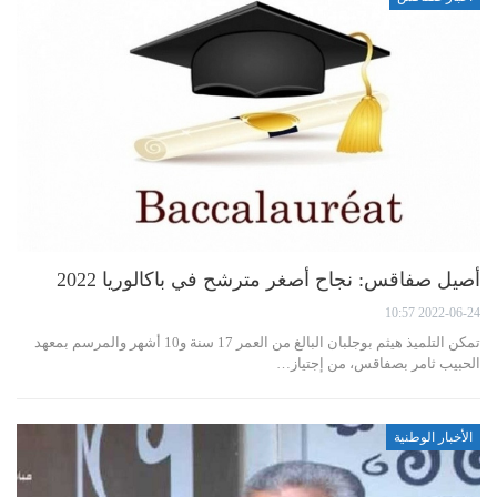
أصيل صفاقس: نجاح أصغر مترشح في باكالوريا 2022
2022-06-24 10:57
تمكن التلميذ هيثم بوجلبان البالغ من العمر 17 سنة و10 أشهر والمرسم بمعهد
الحبيب ثامر بصفاقس، من إجتياز…
الأخبار الوطنية