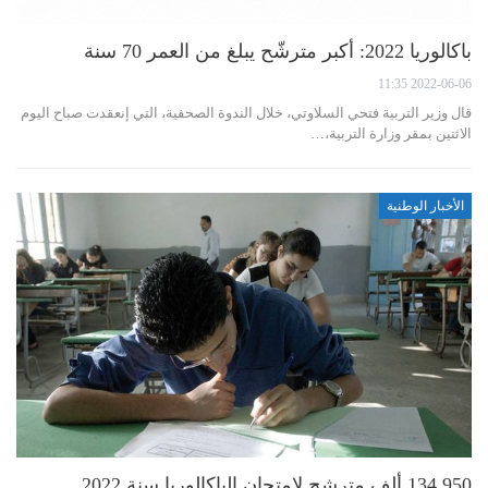
باكالوريا 2022: أكبر مترشّح يبلغ من العمر 70 سنة
2022-06-06 11:35
قال وزير التربية فتحي السلاوتي، خلال الندوة الصحفية، التي إنعقدت صباح اليوم
الاثنين بمقر وزارة التربية،…
الأخبار الوطنية
134.950 ألف مترشح لامتحان الباكالوريا سنة 2022