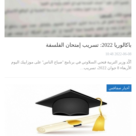
باكالوريا 2022: تسريب إمتحان الفلسفة
2022-06-08 10:48
أكّد وزير التربية فتحي السلاوتي في برنامج ''صباح الناس'' على موزاييك اليوم
الأربعاء 8 جوان 2022، تسريب…
أخبار صفاقس