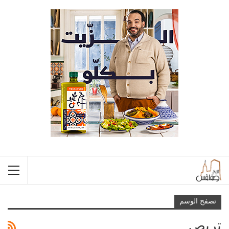
تصفح الوسم
تربص