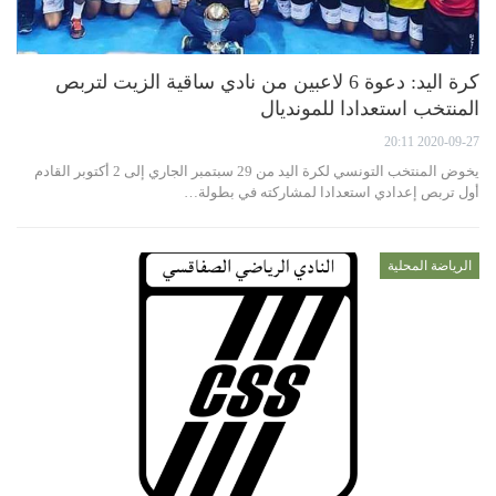
كرة اليد: دعوة 6 لاعبين من نادي ساقية الزيت لتربص
المنتخب استعدادا للمونديال
2020-09-27 20:11
يخوض المنتخب التونسي لكرة اليد من 29 سبتمبر الجاري إلى 2 أكتوبر القادم
أول تربص إعدادي استعدادا لمشاركته في بطولة…
الرياضة المحلية