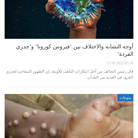
أوجه التشابه والاختلاف بين ‘فيروس كورونا’ و’جدري
القردة’
2022-05-30 13:56
قال رئيس التحالف من أجل ابتكارات التأهب للأوبئة، إن الظهور المفاجئ لجدري
القرود في العديد من البلدان…
منوعات