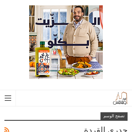
تصفح الوسم
جدري القردة