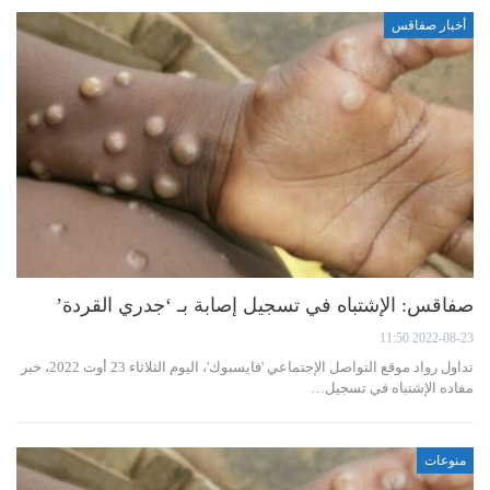
أخبار صفاقس
صفاقس: الإشتباه في تسجيل إصابة بـ ‘جدري القردة’
2022-08-23 11:50
تداول رواد موقع التواصل الإجتماعي 'فايسبوك'، اليوم الثلاثاء 23 أوت 2022، خبر
مفاده الإشتباه في تسجيل…
منوعات