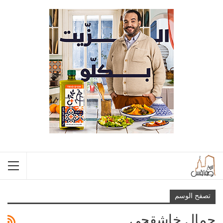
تصفح الوسم
جمال خاشقجي