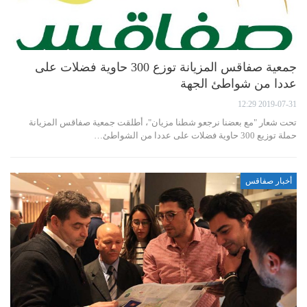
جمعية صفاقس المزيانة توزع 300 حاوية فضلات على
عددا من شواطئ الجهة
2019-07-31 12:29
تحت شعار "مع بعضنا نرجعو شطنا مزيان"، أطلقت جمعية صفاقس المزيانة
حملة توزيع 300 حاوية فضلات على عددا من الشواطئ…
أخبار صفاقس