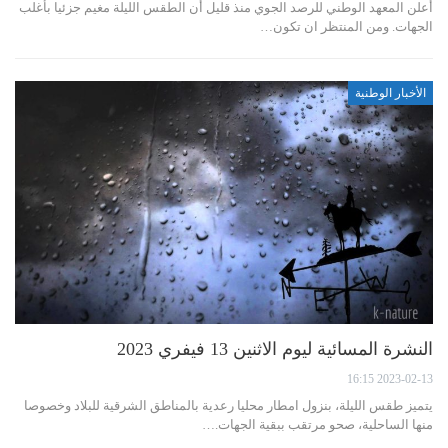
أعلن المعهد الوطني للرصد الجوي منذ قليل أن الطقس الليلة مغيم جزئيا بأغلب
الجهات. ومن المنتظر ان تكون…
الأخبار الوطنية
النشرة المسائية ليوم الاثنين 13 فيفري 2023
2023-02-13 16:15
يتميز طقس الليلة، بنزول امطار محليا رعدية بالمناطق الشرقية للبلاد وخصوصا
منها الساحلية، صحو مرتقب ببقية الجهات.…