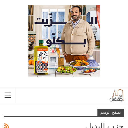
تصفح الوسم
حزب البديل