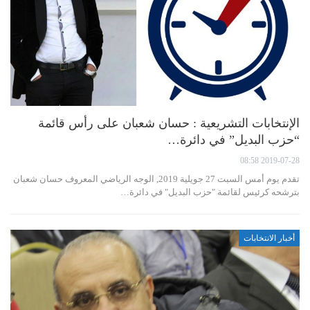
الإنتخابات التشريعية : حسان شعبان على رأس قائمة
“حزب البديل” في دائرة…
2019-07-28 08:58
تقدم يوم أمس السبت 27 جويلية 2019, الوجه الرياضي المعروف حسان شعبان
بترشحه كرئيس لقائمة "حزب البديل" في دائرة…
أخبار الانتخابات