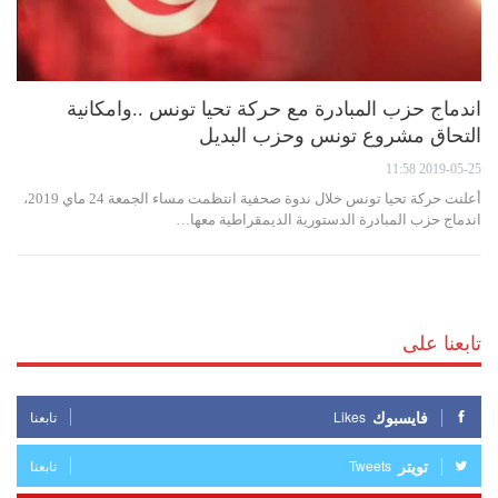
اندماج حزب المبادرة مع حركة تحيا تونس ..وامكانية
التحاق مشروع تونس وحزب البديل
2019-05-25 11:58
أعلنت حركة تحيا تونس خلال ندوة صحفية انتظمت مساء الجمعة 24 ماي 2019،
اندماج حزب المبادرة الدستورية الديمقراطية معها…
تابعنا على
فايسبوك
Likes
تابعنا
تويتر
Tweets
تابعنا